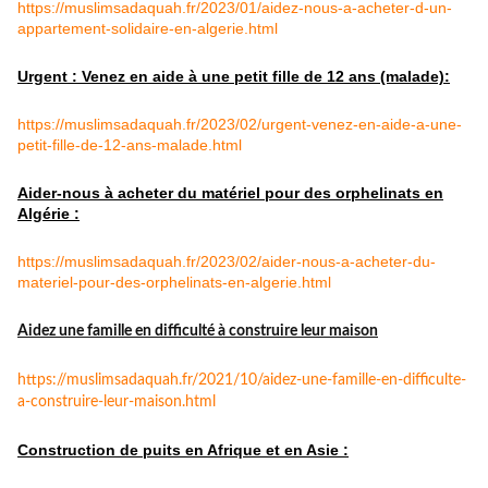
https://muslimsadaquah.fr/2023/01/aidez-nous-a-acheter-d-un-
appartement-solidaire-en-algerie.html
Urgent : Venez en aide à une petit fille de 12 ans (malade):
https://muslimsadaquah.fr/2023/02/urgent-venez-en-aide-a-une-
petit-fille-de-12-ans-malade.html
Aider-nous à acheter du matériel pour des orphelinats en
Algérie :
https://muslimsadaquah.fr/2023/02/aider-nous-a-acheter-du-
materiel-pour-des-orphelinats-en-algerie.html
Aidez une famille en difficulté à construire leur maison
https://muslimsadaquah.fr/
2021/10/aidez-une-famille-en-
difficulte-
a-construire-leur-
maison.html
Construction de puits en Afrique et en Asie :