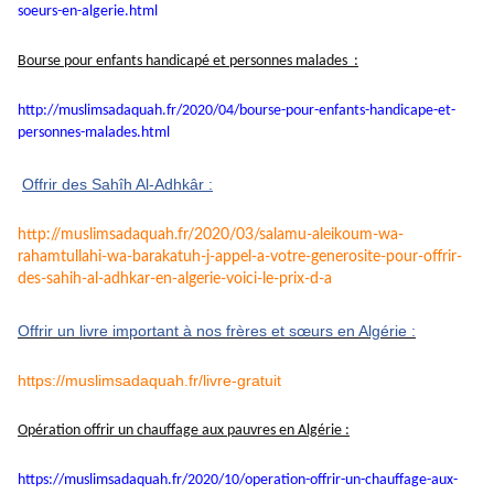
soeurs-en-algerie.
html
Bourse pour enfants handicapé et personnes malades :
http://muslimsadaquah.fr/2020/
04/bourse-pour-enfants-
handicape-et-
personnes-
malades.html
Offrir des Sahîh Al-Adhkâr :
http://muslimsadaquah.fr/2020/
03/salamu-aleikoum-wa-
rahamtullahi-wa-barakatuh-j-
appel-a-votre-generosite-pour-
offrir-
des-sahih-al-adhkar-en-
algerie-voici-le-prix-d-a
Offrir un livre important à nos frères et sœurs en Algérie :
https://muslimsadaquah.fr/
livre-gratuit
Opération offrir un chauffage aux pauvres en Algérie :
https://muslimsadaquah.fr/
2020/10/operation-offrir-un-
chauffage-aux-