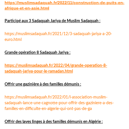
https://muslimsadaquah.fr/
2022/11/construction-de-puits-
en-
afrique-et-en-asie.html
Participé aux 3 Sadaquah Jariya de Muslim Sadaquah :
https://muslimsadaquah.fr/
2021/12/3-sadaquah-jariya-a-
20-
euro.html
Grande opération 8 Sadaquah Jariya :
https://muslimsadaquah.fr/
2022/04/grande-operation-8-
sadaquah-jariya-pour-le-
ramadan.html
Offrir une gazinière à des familles démunis :
https://muslimsadaquah.fr/
2022/01/l-association-muslim-
sadaquah-lance-une-cagnotte-
pour-offrir-des-gaziniere-a-
des-
familles-en-difficulte-en-
algerie-qui-ont-pas-de-ga
Offrir des laves linges à des familles démunis en Algérie :