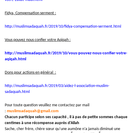
Fidya, Compensation serment :
http://muslimsadaquah.fr/2019/
10/fidya-compensation-serment.
html
Vous pouvez nous confier votre Aqiqah :
http://muslimsadaquah.fr/2019/
10/vous-pouvez-nous-confier-
votre-
aqiqah.html
Dons pour actions en général :
http://muslimsadaquah.fr/2019/
03/aidez-l-association-muslim-
sadaquah.html
Pour toute question veuillez me contactez par mail
:
muslimsadaquah@gmail.com
Chacun participe selon ses capacité , il à pas de petite sommes chaque
centimes à une récompense auprès d'Allah
Sache, cher frère, chère sœur qu’une aumône n’a jamais diminué une