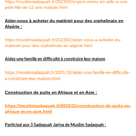
https://muslimsadaquah.fr/2023/02/urgent-venez-en-aide-a-une-
petit-fille-de-12-ans-malade.html
Aider-nous à acheter du matériel pour des orphelinats en
Algérie :
https://muslimsadaquah.fr/2023/02/aider-nous-a-acheter-du-
materiel-pour-des-orphelinats-en-algerie.html
Aidez une famille en difficulté à construire leur maison
https://muslimsadaquah.fr/
2021/10/aidez-une-famille-en-
difficulte-
a-construire-leur-
maison.html
Construction de puits en Afrique et en Asie :
https://muslimsadaquah.fr/
2022/11/construction-de-puits-
en-
afrique-et-en-asie.html
Participé aux 3 Sadaquah Jariya de Muslim Sadaquah :