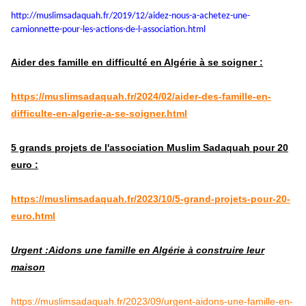
http://muslimsadaquah.fr/2019/
12/aidez-nous-a-achetez-une-
camionnette-pour-les-actions-
de-l-association.html
Aider des famille en difficulté en Algérie à se soigner :
https://muslimsadaquah.fr/2024/02/aider-des-famille-en-
difficulte-en-algerie-a-se-soigner.html
5 grands projets de l'association Muslim Sadaquah pour 20
euro :
https://muslimsadaquah.fr/2023/10/5-grand-projets-pour-20-
euro.html
Urgent :Aidons une famille en Algérie à construire leur
maison
https://muslimsadaquah.fr/2023/09/urgent-aidons-une-famille-en-