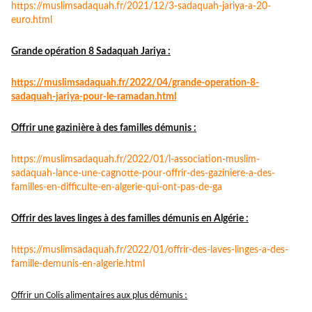
https://muslimsadaquah.fr/
2021/12/3-sadaquah-jariya-a-
20-
euro.html
Grande opération 8 Sadaquah Jariya :
https://muslimsadaquah.fr/
2022/04/grande-operation-8-
sadaquah-jariya-pour-le-
ramadan.html
Offrir une gazinière à des familles démunis :
https://muslimsadaquah.fr/
2022/01/l-association-muslim-
sadaquah-lance-une-cagnotte-
pour-offrir-des-gaziniere-a-
des-
familles-en-difficulte-en-
algerie-qui-ont-pas-de-ga
Offrir des laves linges à des familles démunis en Algérie :
https://muslimsadaquah.fr/
2022/01/offrir-des-laves-
linges-a-des-
famille-demunis-
en-algerie.html
Offrir un Colis alimentaires aux plus démunis :