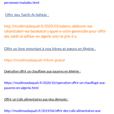
personnes-
malades.html
Offrir des Sahîh Al-Adhkâr :
http://muslimsadaquah.fr/2020/
03/salamu-aleikoum-wa-
rahamtullahi-wa-barakatuh-j-
appel-a-votre-generosite-pour-
offrir-
des-sahih-al-adhkar-en-
algerie-voici-le-prix-d-a
Offrir un livre important à nos frères et sœurs en Algérie :
https://muslimsadaquah.fr/
livre-gratuit
Opération offrir un chauffage aux pauvres en Algérie :
https://muslimsadaquah.fr/
2020/10/operation-offrir-un-
chauffage-aux-
pauvres-en-
algerie.html
Offrir un Colis alimentaires aux plus démunis :
http://muslimsadaquah.fr/2019/
04/offrir-des-colis-
alimentaires-aux-