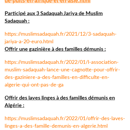
de-puits-
en-afrique-et-en-asie.html
Participé aux 3 Sadaquah Jariya de Muslim
Sadaquah :
https://muslimsadaquah.fr/
2021/12/3-sadaquah-
jariya-a-
20-euro.html
Offrir une gazinière à des familles démunis :
https://muslimsadaquah.fr/
2022/01/l-association-
muslim-
sadaquah-lance-une-cagnotte-
pour-offrir-
des-gaziniere-a-
des-familles-en-difficulte-en-
algerie-qui-ont-pas-de-ga
Offrir des laves linges à des familles démunis en
Algérie :
https://muslimsadaquah.fr/
2022/01/offrir-des-laves-
linges-a-des-famille-demunis-
en-algerie.html