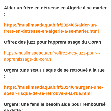
Aider un frère en détresse en Algérie à se marier
:
https://muslimsadaquah.fr/2024/05/aider-un-
frere-en-detresse-en-algerie-a-se-marier.html
Offrez des juzz pour l'apprentissage du Coran
https://muslimsadaquah.fr/offrez-des-juzz-pour-l-
apprentissage-du-coran
Urgent :une sœur risque de se retrouvé à la rue
:
https://muslimsadaquah.fr/2024/04/urgent-une-
soeur-risque-de-se-retrouve-a-la-rue.html
Urgent: une famille besoin aide pour remboursé
sa dette :