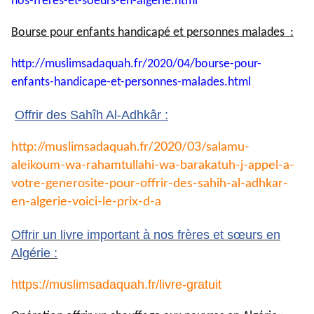
nos-
freres-et-soeurs-en-algerie.
html
Bourse pour enfants handicapé et personnes malades :
http://muslimsadaquah.fr/2020/
04/bourse-pour-
enfants-
handicape-et-personnes-
malades.html
Offrir des Sahîh Al-Adhkâr :
http://muslimsadaquah.fr/2020/
03/salamu-
aleikoum-wa-
rahamtullahi-wa-barakatuh-j-
appel-a-
votre-generosite-pour-
offrir-des-sahih-al-adhkar-
en-
algerie-voici-le-prix-d-a
Offrir un livre important à nos frères et sœurs en
Algérie :
https://muslimsadaquah.fr/
livre-gratuit