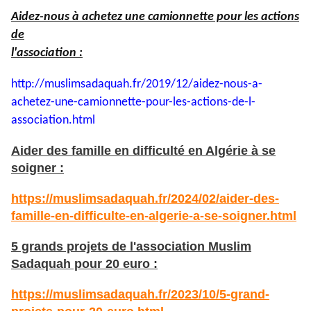
Aidez-nous à achetez une camionnette pour les actions
de
l'association :
http://muslimsadaquah.fr/2019/
12/aidez-nous-a-
achetez-une-
camionnette-pour-les-actions-
de-l-
association.html
Aider des famille en difficulté en Algérie à se
soigner :
https://muslimsadaquah.fr/2024/02/aider-des-
famille-en-difficulte-en-algerie-a-se-soigner.html
5 grands projets de l'association Muslim
Sadaquah pour 20 euro :
https://muslimsadaquah.fr/2023/10/5-grand-