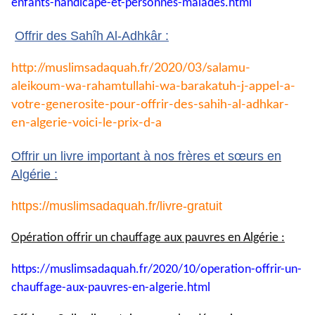
enfants-
handicape-et-personnes-
malades.html
Offrir des Sahîh Al-Adhkâr :
http://muslimsadaquah.fr/2020/
03/salamu-
aleikoum-wa-
rahamtullahi-wa-barakatuh-j-
appel-a-
votre-generosite-pour-
offrir-des-sahih-al-adhkar-
en-
algerie-voici-le-prix-d-a
Offrir un livre important à nos frères et sœurs en
Algérie :
https://muslimsadaquah.fr/
livre-gratuit
Opération offrir un chauffage aux pauvres en Algérie :
https://muslimsadaquah.fr/
2020/10/operation-offrir-un-
chauffage-aux-pauvres-en-
algerie.html