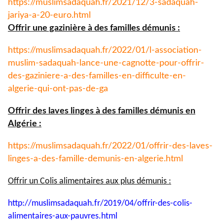
https://muslimsadaquah.fr/
2021/12/3-sadaquah-
jariya-a-
20-euro.html
Offrir une gazinière à des familles démunis :
https://muslimsadaquah.fr/
2022/01/l-association-
muslim-
sadaquah-lance-une-cagnotte-
pour-offrir-
des-gaziniere-a-
des-familles-en-difficulte-en-
algerie-qui-ont-pas-de-ga
Offrir des laves linges à des familles démunis en
Algérie :
https://muslimsadaquah.fr/
2022/01/offrir-des-laves-
linges-a-des-famille-demunis-
en-algerie.html
Offrir un Colis alimentaires aux plus démunis :
http://muslimsadaquah.fr/2019/
04/offrir-des-colis-
alimentaires-aux-pauvres.html