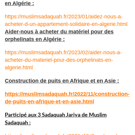
en Algérie :
https://muslimsadaquah.fr/2023/01/aidez-nous-a-
acheter-d-un-appartement-solidaire-en-algerie.html
Aider-nous à acheter du matériel pour des
orphelinats en Algérie :
https://muslimsadaquah.fr/2023/02/aider-nous-a-
acheter-du-materiel-pour-des-orphelinats-en-
algerie.html
Construction de puits en Afrique et en Asie :
https://muslimsadaquah.fr/
2022/11/construction-
de-puits-
en-afrique-et-en-asie.html
Participé aux 3 Sadaquah Jariya de Muslim
Sadaquah :