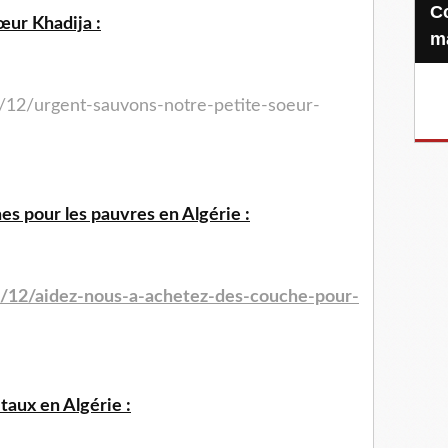
Confiez-nous votre Zakat-al-
œur Khadija :
m
/12/urgent-sauvons-notre-petite-soeur-
s pour les pauvres en Algérie :
4/12/aidez-nous-a-achetez-des-couche-pour-
taux en Algérie :