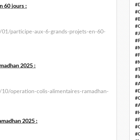
#D
n 60 jours :
#C
#
#
/01/participe-aux-6-grands-projets-en-60-
#J
#P
#M
#
#
amadhan 2025 :
#
#I
#A
#D
/10/operation-colis-alimentaires-ramadhan-
#
#A
#H
#P
Ramadhan 2025 :
#C
#Q