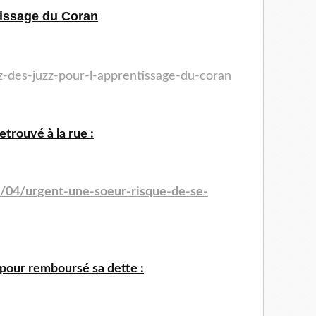
tissage du Coran
ez-des-juzz-pour-l-apprentissage-du-coran
trouvé à la rue :
4/04/urgent-une-soeur-risque-de-se-
 pour remboursé sa dette :