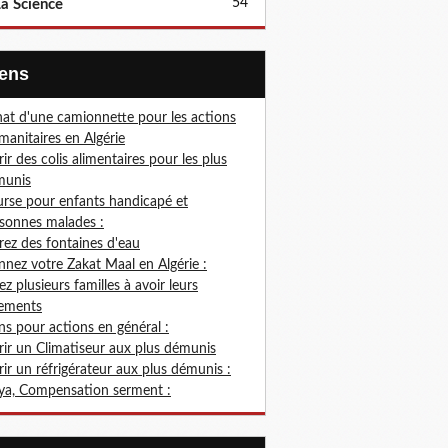
54
a Science
Liens
at d'une camionnette pour les actions
anitaires en Algérie
rir des colis alimentaires pour les plus
munis
rse pour enfants handicapé et
sonnes malades :
rez des fontaines d'eau
nez votre Zakat Maal en Algérie :
ez plusieurs familles à avoir leurs
ements
s pour actions en général :
rir un Climatiseur aux plus démunis
rir un réfrigérateur aux plus démunis :
ya, Compensation serment :