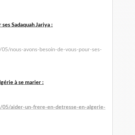
 ses Sadaquah Jariya :
4/05/nous-avons-besoin-de-vous-pour-ses-
gérie à se marier :
/05/aider-un-frere-en-detresse-en-algerie-