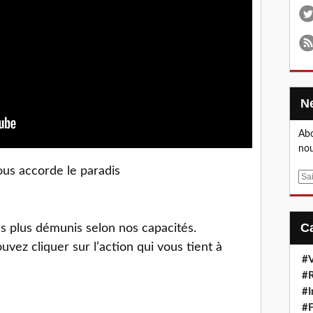
Abo
nou
us accorde le paradis
E
m
a
i
s plus démunis selon nos capacités.
l
vez cliquer sur l’action qui vous tient à
#V
#R
#I
#