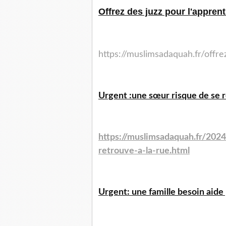
Offrez des juzz pour l'appren
https://muslimsadaquah.fr/offr
Urgent :une sœur risque de se re
https://muslimsadaquah.fr/202
retrouve-a-la-rue.html
Urgent: une famille besoin aide