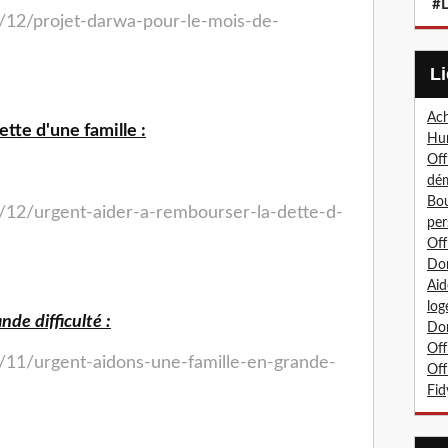
#L
4/12/projet-darwa-pour-le-mois-de-
Ach
tte d'une famille :
Hum
Off
dé
Bou
/12/urgent-aider-a-rembourser-la-dette-d-
per
Off
Don
Aid
log
nde difficulté :
Don
Off
/11/urgent-aidons-une-famille-en-grande-
Off
Fid