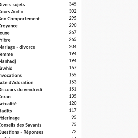
345
ivers sujets
302
ours Audio
295
Bon Comportement
290
Croyance
267
eune
265
rière
204
ariage - divorce
194
Femme
194
Manhadj
167
Tawhid
155
nvocations
153
cte d'Adoration
151
iscours du vendredi
135
Coran
120
ctualité
117
adits
95
èlerinage
75
onseils des Savants
72
uestions - Réponses