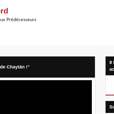
ord
ieux Prédécesseurs
8 Projets, 20 €, une seule
de Chaytān !"
ac