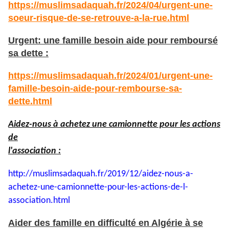
https://muslimsadaquah.fr/2024/04/urgent-une-
soeur-risque-de-se-retrouve-a-la-rue.html
Urgent: une famille besoin aide pour remboursé
sa dette :
https://muslimsadaquah.fr/2024/01/urgent-une-
famille-besoin-aide-pour-rembourse-sa-
dette.html
Aidez-nous à achetez une camionnette pour les actions
de
l'association :
http://muslimsadaquah.fr/2019/
12/aidez-nous-a-
achetez-une-
camionnette-pour-les-actions-
de-l-
association.html
Aider des famille en difficulté en Algérie à se