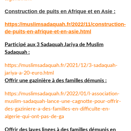
Construction de puits en Afrique et en Asie :
https://muslimsadaquah.fr/
2022/11/construction-
de-puits-
en-afrique-et-en-asie.html
Participé aux 3 Sadaquah Jariya de Muslim
Sadaquah :
https://muslimsadaquah.fr/
2021/12/3-sadaquah-
jariya-a-
20-euro.html
Offrir une gazinière à des familles démunis :
https://muslimsadaquah.fr/
2022/01/l-association-
muslim-
sadaquah-lance-une-cagnotte-
pour-offrir-
des-gaziniere-a-
des-familles-en-difficulte-en-
algerie-qui-ont-pas-de-ga
Offrir des laves linges à des familles démunis en