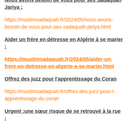
Nous avons besoin de vous pour ses Sadaquah
Jariya :
https://muslimsadaquah.fr/2024/05/nous-avons-
besoin-de-vous-pour-ses-sadaquah-jariya.html
Aider un frère en détresse en Algérie à se marier
:
https://muslimsadaquah.fr/2024/05/aider-un-
frere-en-detresse-en-algerie-a-se-marier.html
Offrez des juzz pour l'apprentissage du Coran
https://muslimsadaquah.fr/offrez-des-juzz-pour-l-
apprentissage-du-coran
Urgent :une sœur risque de se retrouvé à la rue
: