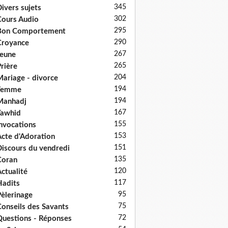
345
ivers sujets
302
ours Audio
295
Bon Comportement
290
Croyance
267
eune
265
rière
204
ariage - divorce
194
Femme
194
Manhadj
167
Tawhid
155
nvocations
153
cte d'Adoration
151
iscours du vendredi
135
Coran
120
ctualité
117
adits
95
èlerinage
75
onseils des Savants
72
uestions - Réponses