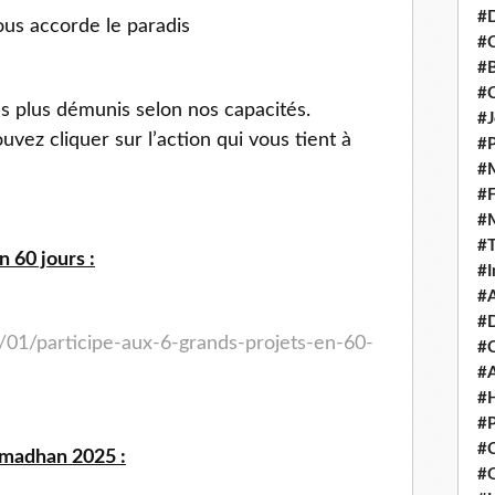
#D
us accorde le paradis
#C
#
#
s plus démunis selon nos capacités.
#J
vez cliquer sur l’action qui vous tient à
#P
#M
#
#
#
n 60 jours :
#I
#A
#D
/01/participe-aux-6-grands-projets-en-60-
#
#A
#H
#P
#C
amadhan 2025 :
#Q