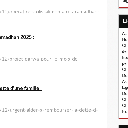
#L
/10/operation-colis-alimentaires-ramadhan-
Ach
Ramadhan 2025 :
Hum
Off
dé
Bou
4/12/projet-darwa-pour-le-mois-de-
per
Off
Don
Aid
log
tte d'une famille :
Don
Off
Off
/12/urgent-aider-a-rembourser-la-dette-d-
Fid