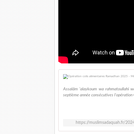
Assalâm 'alaykoum wa rahmatoullahi wa
septième année consécutives l'opération O
https://muslimsadaquah.fr/202