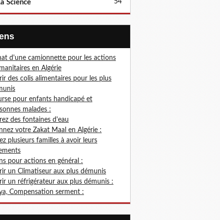
54
a Science
Liens
at d'une camionnette pour les actions
anitaires en Algérie
rir des colis alimentaires pour les plus
munis
rse pour enfants handicapé et
sonnes malades :
rez des fontaines d'eau
nez votre Zakat Maal en Algérie :
ez plusieurs familles à avoir leurs
ements
s pour actions en général :
rir un Climatiseur aux plus démunis
rir un réfrigérateur aux plus démunis :
ya, Compensation serment :