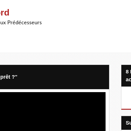
ord
ieux Prédécesseurs
8 Projets, 20 €, une seule
prêt ?"
ac