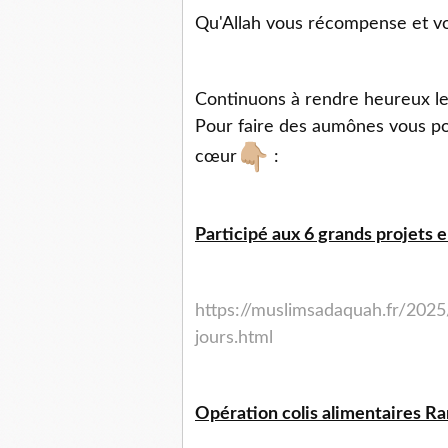
Qu'Allah vous récompense et vo
Continuons à rendre heureux le
Pour faire des aumônes vous pou
cœur
:
Participé aux 6 grands projets e
https://muslimsadaquah.fr/2025
jours.html
Opération colis alimentaires R