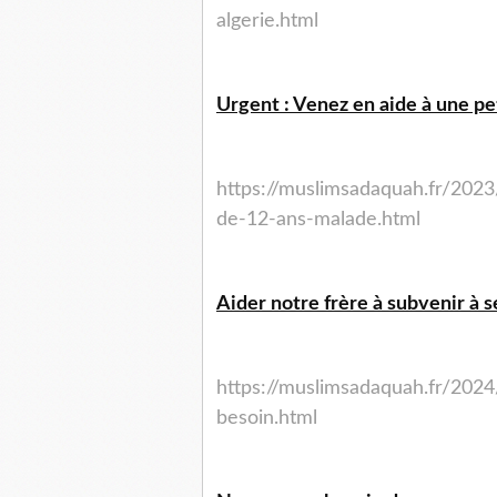
algerie.html
Urgent : Venez en aide à une peti
https://muslimsadaquah.fr/2023
de-12-ans-malade.html
Aider notre frère à subvenir à s
https://muslimsadaquah.fr/2024
besoin.html