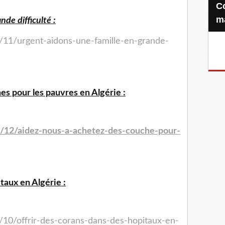
Confiez-nous votre Zakat-al-
m
nde difficulté :
/11/urgent-aidons-une-famille-en-grande-
s pour les pauvres en Algérie :
4/12/aidez-nous-a-achetez-des-couche-pour-
taux en Algérie :
/10/offrir-des-corans-dans-des-hopitaux-en-