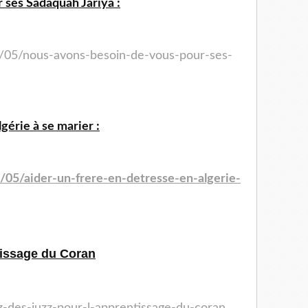
 ses Sadaquah Jariya :
4/05/nous-avons-besoin-de-vous-pour-ses-
gérie à se marier :
/05/aider-un-frere-en-detresse-en-algerie-
tissage du Coran
ez-des-juzz-pour-l-apprentissage-du-coran