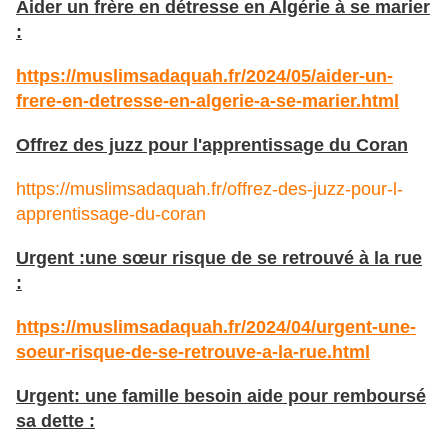
Aider un frère en détresse en Algérie à se marier
:
https://muslimsadaquah.fr/2024/05/aider-un-
frere-en-detresse-en-algerie-a-se-marier.html
Offrez des juzz pour l'apprentissage du Coran
https://muslimsadaquah.fr/offrez-des-juzz-pour-l-
apprentissage-du-coran
Urgent :une sœur risque de se retrouvé à la rue
:
https://muslimsadaquah.fr/2024/04/urgent-une-
soeur-risque-de-se-retrouve-a-la-rue.html
Urgent: une famille besoin aide pour remboursé
sa dette :