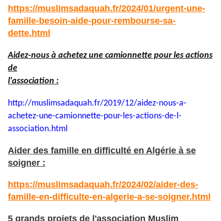
https://muslimsadaquah.fr/2024/01/urgent-une-
famille-besoin-aide-pour-rembourse-sa-
dette.html
Aidez-nous à achetez une camionnette pour les actions
de
l'association :
http://muslimsadaquah.fr/2019/
12/aidez-nous-a-
achetez-une-
camionnette-pour-les-actions-
de-l-
association.html
Aider des famille en difficulté en Algérie à se
soigner :
https://muslimsadaquah.fr/2024/02/aider-des-
famille-en-difficulte-en-algerie-a-se-soigner.html
5 grands projets de l'association Muslim