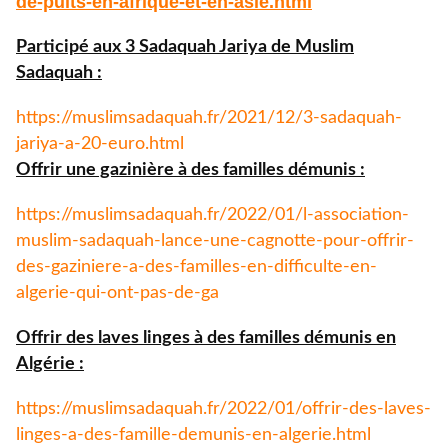
de-puits-
en-afrique-et-en-asie.html
Participé aux 3 Sadaquah Jariya de Muslim
Sadaquah :
https://muslimsadaquah.fr/
2021/12/3-sadaquah-
jariya-a-
20-euro.html
Offrir une gazinière à des familles démunis :
https://muslimsadaquah.fr/
2022/01/l-association-
muslim-
sadaquah-lance-une-cagnotte-
pour-offrir-
des-gaziniere-a-
des-familles-en-difficulte-en-
algerie-qui-ont-pas-de-ga
Offrir des laves linges à des familles démunis en
Algérie :
https://muslimsadaquah.fr/
2022/01/offrir-des-laves-
linges-a-des-famille-demunis-
en-algerie.html