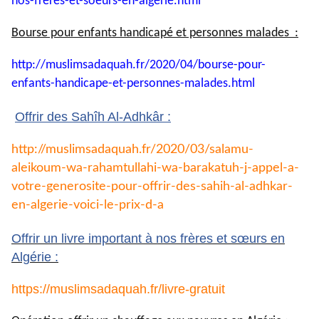
nos-
freres-et-soeurs-en-algerie.
html
Bourse pour enfants handicapé et personnes malades :
http://muslimsadaquah.fr/2020/
04/bourse-pour-
enfants-
handicape-et-personnes-
malades.html
Offrir des Sahîh Al-Adhkâr :
http://muslimsadaquah.fr/2020/
03/salamu-
aleikoum-wa-
rahamtullahi-wa-barakatuh-j-
appel-a-
votre-generosite-pour-
offrir-des-sahih-al-adhkar-
en-
algerie-voici-le-prix-d-a
Offrir un livre important à nos frères et sœurs en
Algérie :
https://muslimsadaquah.fr/
livre-gratuit