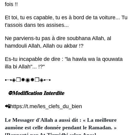
fois !!
Et toi, tu es capable, tu es à bord de ta voiture... Tu
t'assois dans tes assises...
Ne parviens-tu pas à dire soubhana Allah, al
hamdouli Allah, Allah ou akbar !?
Es-tu incapable de dire : "la hawla wa la qouwata
illa bi Allah"... !?"
•┈•◈❒✹◉✹❒◈•┈•
⛔𝐌𝐨𝐝𝐢𝐟𝐢𝐜𝐚𝐭𝐢𝐨𝐧 𝐈𝐧𝐭𝐞𝐫𝐝𝐢𝐭𝐞
📲
https://t.me/les_clefs_du_bien
Le Messager d'Allah a aussi dit : « La meilleure
aumône est celle donnée pendant le Ramadan. »