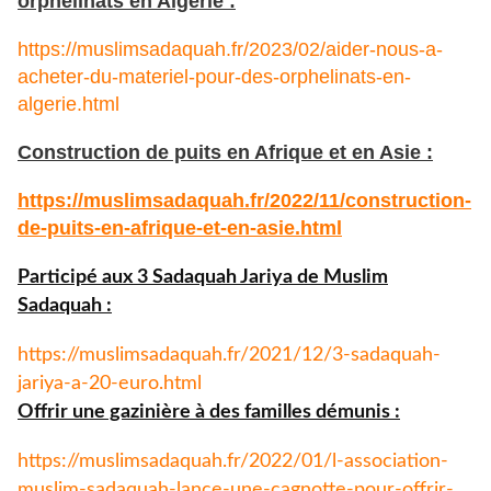
orphelinats en Algérie :
https://muslimsadaquah.fr/2023/02/aider-nous-a-
acheter-du-materiel-pour-des-orphelinats-en-
algerie.html
Construction de puits en Afrique et en Asie :
https://muslimsadaquah.fr/
2022/11/construction-
de-puits-
en-afrique-et-en-asie.html
Participé aux 3 Sadaquah Jariya de Muslim
Sadaquah :
https://muslimsadaquah.fr/
2021/12/3-sadaquah-
jariya-a-
20-euro.html
Offrir une gazinière à des familles démunis :
https://muslimsadaquah.fr/
2022/01/l-association-
muslim-
sadaquah-lance-une-cagnotte-
pour-offrir-