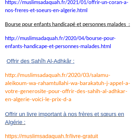
https://muslimsadaquah.fr/
2021/01/offrir-un-coran-a-
nos-
freres-et-soeurs-en-algerie.
html
Bourse pour enfants handicapé et personnes malades :
http://muslimsadaquah.fr/2020/
04/bourse-pour-
enfants-
handicape-et-personnes-
malades.html
Offrir des Sahîh Al-Adhkâr :
http://muslimsadaquah.fr/2020/
03/salamu-
aleikoum-wa-
rahamtullahi-wa-barakatuh-j-
appel-a-
votre-generosite-pour-
offrir-des-sahih-al-adhkar-
en-
algerie-voici-le-prix-d-a
Offrir un livre important à nos frères et sœurs en
Algérie :
https://muslimsadaquah.fr/
livre-gratuit