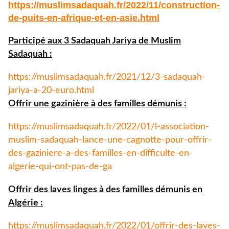
https://muslimsadaquah.fr/
2022/11/construction-
de-puits-
en-afrique-et-en-asie.html
Participé aux 3 Sadaquah Jariya de Muslim
Sadaquah :
https://muslimsadaquah.fr/
2021/12/3-sadaquah-
jariya-a-
20-euro.html
Offrir une gazinière à des familles démunis :
https://muslimsadaquah.fr/
2022/01/l-association-
muslim-
sadaquah-lance-une-cagnotte-
pour-offrir-
des-gaziniere-a-
des-familles-en-difficulte-en-
algerie-qui-ont-pas-de-ga
Offrir des laves linges à des familles démunis en
Algérie :
https://muslimsadaquah.fr/
2022/01/offrir-des-laves-