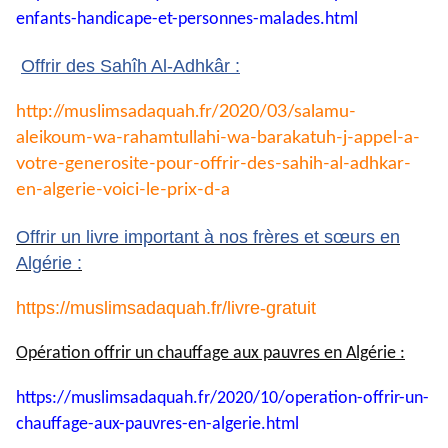
enfants-
handicape-et-personnes-
malades.html
Offrir des Sahîh Al-Adhkâr :
http://muslimsadaquah.fr/2020/
03/salamu-
aleikoum-wa-
rahamtullahi-wa-barakatuh-j-
appel-a-
votre-generosite-pour-
offrir-des-sahih-al-adhkar-
en-
algerie-voici-le-prix-d-a
Offrir un livre important à nos frères et sœurs en
Algérie :
https://muslimsadaquah.fr/
livre-gratuit
Opération offrir un chauffage aux pauvres en Algérie :
https://muslimsadaquah.fr/
2020/10/operation-offrir-un-
chauffage-aux-pauvres-en-
algerie.html