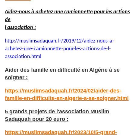
Aidez-nous à achetez une camionnette pour les actions
de
l'association :
http://muslimsadaquah.fr/2019/
12/aidez-nous-a-
achetez-une-
camionnette-pour-les-actions-
de-l-
association.html
Aider des famille en difficulté en Algérie à se
soigner :
https://muslimsadaquah.fr/2024/02/aider-des-
famille-en-difficulte-en-algerie-a-se-soigner.html
5 grands projets de l'association Muslim
Sadaquah pour 20 euro :
https://muslimsadaquah.fr/2023/10/5-grand-