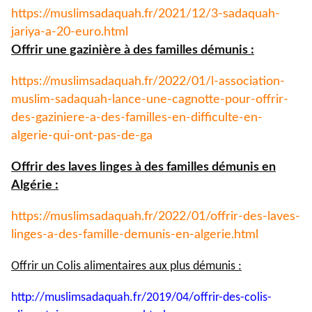
https://muslimsadaquah.fr/
2021/12/3-sadaquah-
jariya-a-
20-euro.html
Offrir une gazinière à des familles démunis :
https://muslimsadaquah.fr/
2022/01/l-association-
muslim-
sadaquah-lance-une-cagnotte-
pour-offrir-
des-gaziniere-a-
des-familles-en-difficulte-en-
algerie-qui-ont-pas-de-ga
Offrir des laves linges à des familles démunis en
Algérie :
https://muslimsadaquah.fr/
2022/01/offrir-des-laves-
linges-a-des-famille-demunis-
en-algerie.html
Offrir un Colis alimentaires aux plus démunis :
http://muslimsadaquah.fr/2019/
04/offrir-des-colis-