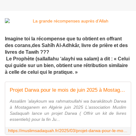
Imagine toi la récompense que tu obtient en offrant
des corans,des Sahîh Al-Adhkâr, livre de prière et des
livres de Tawih ???
Le Prophète (sallallahu ‘alayhi wa salam) a dit : « Celui
qui guide sur un bien, obtient une rétribution similaire
à celle de celui qui le pratique. »
Projet Darwa pour le mois de juin 2025 à Mostaganem - Muslim Sadaquah
Assalâm 'alaykoum wa rahmatoullahi wa barakâtouh Darwa
à Mostaganem en Algérie juin 2025 L'association Muslim
Sadaquah lance un projet Darwa ( Offrir un kit de livres
essentiels) pour la fin Ju...
https://muslimsadaquah.fr/2025/03/projet-darwa-pour-le-mois-de-juin-202-a-mostaganem.html