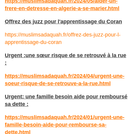
https://muslimsadaquah.fr/2024/05/aider-un-
frere-en-detresse-en-algerie-a-se-marier.html
Offrez des juzz pour l'apprentissage du Coran
https://muslimsadaquah.fr/offrez-des-juzz-pour-l-
apprentissage-du-coran
Urgent :une sœur risque de se retrouvé à la rue
:
https://muslimsadaquah.fr/2024/04/urgent-une-
soeur-risque-de-se-retrouve-a-la-rue.html
Urgent: une famille besoin aide pour remboursé
sa dette :
https://muslimsadaquah.fr/2024/01/urgent-une-
famille-besoin-aide-pour-rembourse-sa-
dette.html