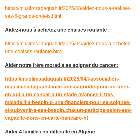
https://muslimsadaquah.fr/2025/03/aidez-nous-a-realiser-
ses-6-grands-projets.html
Aidez-nous à achetez une chaises roulante :
https://muslimsadaquah.fr/2025/04/aidez-nous-a-achetez-
une-chaises-roulante.html
Aider notre frère morad à se soigner du cancer :
https://muslimsadaquah.fr/2025/04/l-association-
muslim-sadaquah-lance-une-cagnotte-pour-un-frere-
en-qui-a-un-cancer-a-un-stade-avances-il-tres-
malade.il-a-besoin-d-une-financiere-pour-se-soignee-
et-subvenir-a-ses-besoin.chacun-participe-selon-ses-
capacite-dons-en-carte-bancaire-ht
Aider 4 familles en difficulté en Algérie :