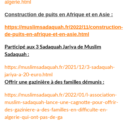
algerie.html
Construction de puits en Afrique et en Asie :
https://muslimsadaquah.fr/
2022/11/construction-
de-puits-
en-afrique-et-en-asie.html
Participé aux 3 Sadaquah Jariya de Muslim
Sadaquah :
https://muslimsadaquah.fr/
2021/12/3-sadaquah-
jariya-a-
20-euro.html
Offrir une gazinière à des familles démunis :
https://muslimsadaquah.fr/
2022/01/l-association-
muslim-
sadaquah-lance-une-cagnotte-
pour-offrir-
des-gaziniere-a-
des-familles-en-difficulte-en-
algerie-qui-ont-pas-de-ga