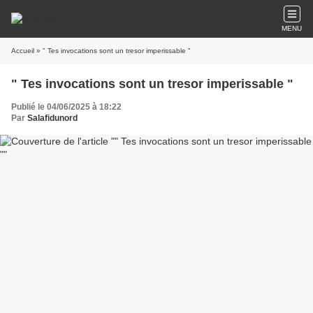
MENU
Accueil
» " Tes invocations sont un tre‌sor impe‌rissable "
" Tes invocations sont un tre‌sor impe‌rissable "
Publié le 04/06/2025 à 18:22
Par
Salafidunord