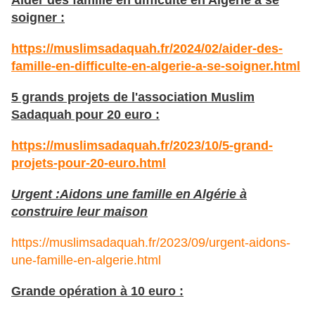
Aider des famille en difficulté en Algérie à se
soigner :
https://muslimsadaquah.fr/2024/02/aider-des-
famille-en-difficulte-en-algerie-a-se-soigner.html
5 grands projets de l'association Muslim
Sadaquah pour 20 euro :
https://muslimsadaquah.fr/2023/10/5-grand-
projets-pour-20-euro.html
Urgent :Aidons une famille en Algérie à
construire leur maison
https://muslimsadaquah.fr/2023/09/urgent-aidons-
une-famille-en-algerie.html
Grande opération à 10 euro :