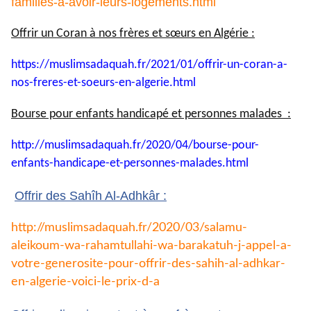
familles-a-avoir-leurs-logements.html
Offrir un Coran à nos frères et sœurs en Algérie :
https://muslimsadaquah.fr/
2021/01/offrir-un-coran-a-
nos-
freres-et-soeurs-en-algerie.
html
Bourse pour enfants handicapé et personnes malades :
http://muslimsadaquah.fr/2020/
04/bourse-pour-
enfants-
handicape-et-personnes-
malades.html
Offrir des Sahîh Al-Adhkâr :
http://muslimsadaquah.fr/2020/
03/salamu-
aleikoum-wa-
rahamtullahi-wa-barakatuh-j-
appel-a-
votre-generosite-pour-
offrir-des-sahih-al-adhkar-
en-
algerie-voici-le-prix-d-a