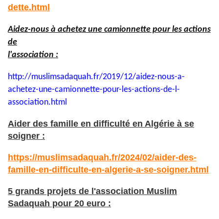
dette.html
Aidez-nous à achetez une camionnette pour les actions
de
l'association :
http://muslimsadaquah.fr/2019/
12/aidez-nous-a-
achetez-une-
camionnette-pour-les-actions-
de-l-
association.html
Aider des famille en difficulté en Algérie à se
soigner :
https://muslimsadaquah.fr/2024/02/aider-des-
famille-en-difficulte-en-algerie-a-se-soigner.html
5 grands projets de l'association Muslim
Sadaquah pour 20 euro :