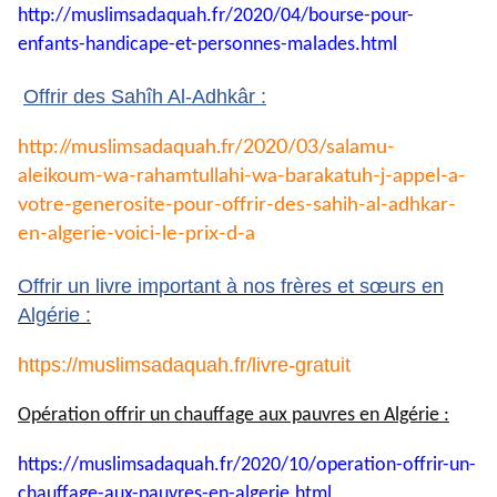
http://muslimsadaquah.fr/2020/
04/bourse-pour-
enfants-
handicape-et-personnes-
malades.html
Offrir des Sahîh Al-Adhkâr :
http://muslimsadaquah.fr/2020/
03/salamu-
aleikoum-wa-
rahamtullahi-wa-barakatuh-j-
appel-a-
votre-generosite-pour-
offrir-des-sahih-al-adhkar-
en-
algerie-voici-le-prix-d-a
Offrir un livre important à nos frères et sœurs en
Algérie :
https://muslimsadaquah.fr/
livre-gratuit
Opération offrir un chauffage aux pauvres en Algérie :
https://muslimsadaquah.fr/
2020/10/operation-offrir-un-
chauffage-aux-pauvres-en-
algerie.html