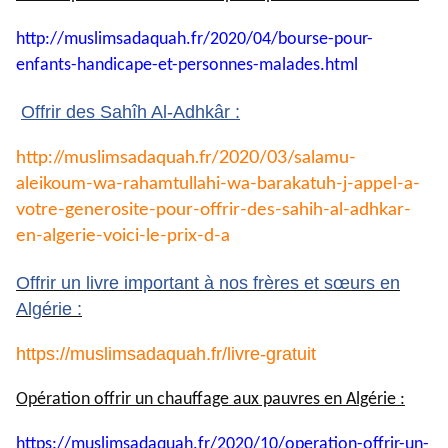
http://muslimsadaquah.fr/2020/
04/bourse-pour-
enfants-
handicape-et-personnes-
malades.html
Offrir des Sahîh Al-Adhkâr :
http://muslimsadaquah.fr/2020/
03/salamu-
aleikoum-wa-
rahamtullahi-wa-barakatuh-j-
appel-a-
votre-generosite-pour-
offrir-des-sahih-al-adhkar-
en-
algerie-voici-le-prix-d-a
Offrir un livre important à nos frères et sœurs en
Algérie :
https://muslimsadaquah.fr/
livre-gratuit
Opération offrir un chauffage aux pauvres en Algérie :
https://muslimsadaquah.fr/
2020/10/operation-offrir-un-