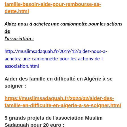
famille-besoin-aide-pour-rembourse-sa-
dette.html
Aidez-nous à achetez une camionnette pour les actions
de
l'association :
http://muslimsadaquah.fr/2019/
12/aidez-nous-a-
achetez-une-
camionnette-pour-les-actions-
de-l-
association.html
Aider des famille en difficulté en Algérie à se
soigner :
https://muslimsadaquah.fr/2024/02/aider-des-
famille-en-difficulte-en-algerie-a-se-soigner.html
5 grands projets de l'association Muslim
Sadaquah pour 20 euro :