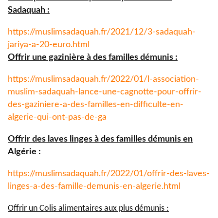
Sadaquah :
https://muslimsadaquah.fr/
2021/12/3-sadaquah-
jariya-a-
20-euro.html
Offrir une gazinière à des familles démunis :
https://muslimsadaquah.fr/
2022/01/l-association-
muslim-
sadaquah-lance-une-cagnotte-
pour-offrir-
des-gaziniere-a-
des-familles-en-difficulte-en-
algerie-qui-ont-pas-de-ga
Offrir des laves linges à des familles démunis en
Algérie :
https://muslimsadaquah.fr/
2022/01/offrir-des-laves-
linges-a-des-famille-demunis-
en-algerie.html
Offrir un Colis alimentaires aux plus démunis :