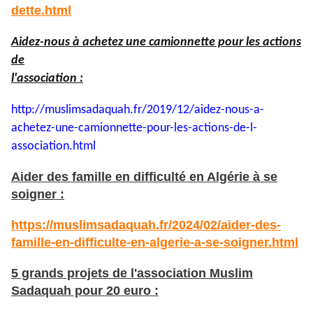
dette.html
Aidez-nous à achetez une camionnette pour les actions
de
l'association :
http://muslimsadaquah.fr/2019/
12/aidez-nous-a-
achetez-une-
camionnette-pour-les-actions-
de-l-
association.html
Aider des famille en difficulté en Algérie à se
soigner :
https://muslimsadaquah.fr/2024/02/aider-des-
famille-en-difficulte-en-algerie-a-se-soigner.html
5 grands projets de l'association Muslim
Sadaquah pour 20 euro :