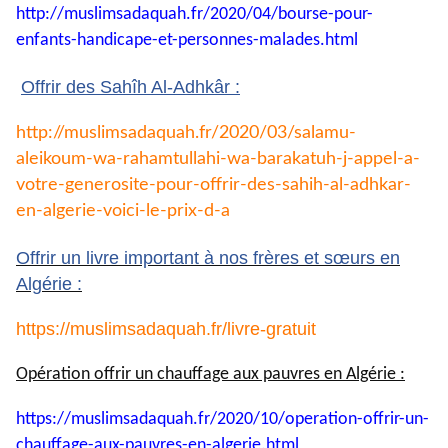
http://muslimsadaquah.fr/2020/
04/bourse-pour-
enfants-
handicape-et-personnes-
malades.html
Offrir des Sahîh Al-Adhkâr :
http://muslimsadaquah.fr/2020/
03/salamu-
aleikoum-wa-
rahamtullahi-wa-barakatuh-j-
appel-a-
votre-generosite-pour-
offrir-des-sahih-al-adhkar-
en-
algerie-voici-le-prix-d-a
Offrir un livre important à nos frères et sœurs en
Algérie :
https://muslimsadaquah.fr/
livre-gratuit
Opération offrir un chauffage aux pauvres en Algérie :
https://muslimsadaquah.fr/
2020/10/operation-offrir-un-
chauffage-aux-pauvres-en-
algerie.html