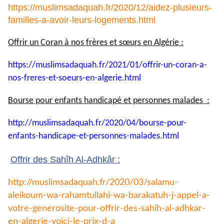
https://muslimsadaquah.fr/2020/12/aidez-plusieurs-
familles-a-avoir-leurs-logements.html
Offrir un Coran à nos frères et sœurs en Algérie :
https://muslimsadaquah.fr/
2021/01/offrir-un-coran-a-
nos-
freres-et-soeurs-en-algerie.
html
Bourse pour enfants handicapé et personnes malades :
http://muslimsadaquah.fr/2020/
04/bourse-pour-
enfants-
handicape-et-personnes-
malades.html
Offrir des Sahîh Al-Adhkâr :
http://muslimsadaquah.fr/2020/
03/salamu-
aleikoum-wa-
rahamtullahi-wa-barakatuh-j-
appel-a-
votre-generosite-pour-
offrir-des-sahih-al-adhkar-
en-
algerie-voici-le-prix-d-a