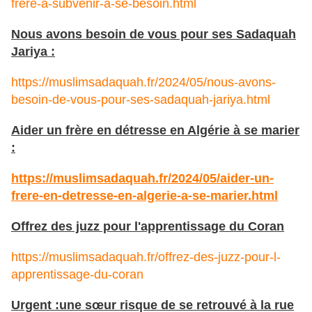
frere-a-subvenir-a-se-besoin.html
Nous avons besoin de vous pour ses Sadaquah
Jariya :
https://muslimsadaquah.fr/2024/05/nous-avons-
besoin-de-vous-pour-ses-sadaquah-jariya.html
Aider un frère en détresse en Algérie à se marier
:
https://muslimsadaquah.fr/2024/05/aider-un-
frere-en-detresse-en-algerie-a-se-marier.html
Offrez des juzz pour l'apprentissage du Coran
https://muslimsadaquah.fr/offrez-des-juzz-pour-l-
apprentissage-du-coran
Urgent :une sœur risque de se retrouvé à la rue