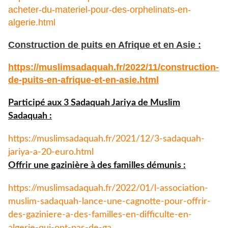
acheter-du-materiel-pour-des-orphelinats-en-
algerie.html
Construction de puits en Afrique et en Asie :
https://muslimsadaquah.fr/
2022/11/construction-
de-puits-
en-afrique-et-en-asie.html
Participé aux 3 Sadaquah Jariya de Muslim
Sadaquah :
https://muslimsadaquah.fr/
2021/12/3-sadaquah-
jariya-a-
20-euro.html
Offrir une gazinière à des familles démunis :
https://muslimsadaquah.fr/
2022/01/l-association-
muslim-
sadaquah-lance-une-cagnotte-
pour-offrir-
des-gaziniere-a-
des-familles-en-difficulte-en-