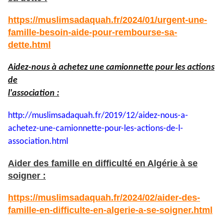
https://muslimsadaquah.fr/2024/01/urgent-une-
famille-besoin-aide-pour-rembourse-sa-
dette.html
Aidez-nous à achetez une camionnette pour les actions
de
l'association :
http://muslimsadaquah.fr/2019/
12/aidez-nous-a-
achetez-une-
camionnette-pour-les-actions-
de-l-
association.html
Aider des famille en difficulté en Algérie à se
soigner :
https://muslimsadaquah.fr/2024/02/aider-des-
famille-en-difficulte-en-algerie-a-se-soigner.html