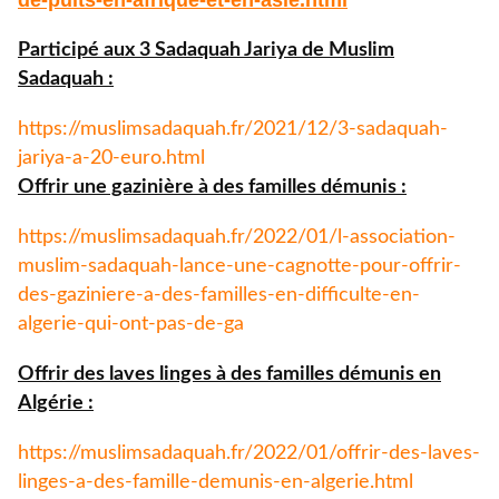
de-puits-
en-afrique-et-en-asie.html
Participé aux 3 Sadaquah Jariya de Muslim
Sadaquah :
https://muslimsadaquah.fr/
2021/12/3-sadaquah-
jariya-a-
20-euro.html
Offrir une gazinière à des familles démunis :
https://muslimsadaquah.fr/
2022/01/l-association-
muslim-
sadaquah-lance-une-cagnotte-
pour-offrir-
des-gaziniere-a-
des-familles-en-difficulte-en-
algerie-qui-ont-pas-de-ga
Offrir des laves linges à des familles démunis en
Algérie :
https://muslimsadaquah.fr/
2022/01/offrir-des-laves-
linges-a-des-famille-demunis-
en-algerie.html