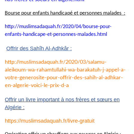
Bourse pour enfants handicapé et personnes malades :
http://muslimsadaquah.fr/2020/
04/bourse-pour-
enfants-
handicape-et-personnes-
malades.html
Offrir des Sahîh Al-Adhkâr :
http://muslimsadaquah.fr/2020/
03/salamu-
aleikoum-wa-
rahamtullahi-wa-barakatuh-j-
appel-a-
votre-generosite-pour-
offrir-des-sahih-al-adhkar-
en-
algerie-voici-le-prix-d-a
Offrir un livre important à nos frères et sœurs en
Algérie :
https://muslimsadaquah.fr/
livre-gratuit