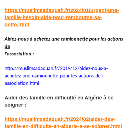
https://muslimsadaquah.fr/2024/01/urgent-une-
famille-besoin-aide-pour-rembourse-sa-
dette.html
Aidez-nous à achetez une camionnette pour les actions
de
l'association :
http://muslimsadaquah.fr/2019/
12/aidez-nous-a-
achetez-une-
camionnette-pour-les-actions-
de-l-
association.html
Aider des famille en difficulté en Algérie à se
soigner :
https://muslimsadaquah.fr/2024/02/aider-des-
famille-en-difficulte-en-algerie-a-se-soigner.html