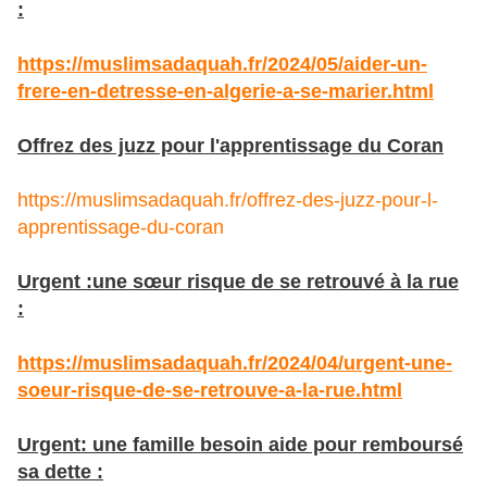
:
https://muslimsadaquah.fr/2024/05/aider-un-
frere-en-detresse-en-algerie-a-se-marier.html
Offrez des juzz pour l'apprentissage du Coran
https://muslimsadaquah.fr/offrez-des-juzz-pour-l-
apprentissage-du-coran
Urgent :une sœur risque de se retrouvé à la rue
:
https://muslimsadaquah.fr/2024/04/urgent-une-
soeur-risque-de-se-retrouve-a-la-rue.html
Urgent: une famille besoin aide pour remboursé
sa dette :