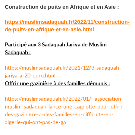
Construction de puits en Afrique et en Asie :
https://muslimsadaquah.fr/
2022/11/construction-
de-puits-
en-afrique-et-en-asie.html
Participé aux 3 Sadaquah Jariya de Muslim
Sadaquah :
https://muslimsadaquah.fr/
2021/12/3-sadaquah-
jariya-a-
20-euro.html
Offrir une gazinière à des familles démunis :
https://muslimsadaquah.fr/
2022/01/l-association-
muslim-
sadaquah-lance-une-cagnotte-
pour-offrir-
des-gaziniere-a-
des-familles-en-difficulte-en-
algerie-qui-ont-pas-de-ga