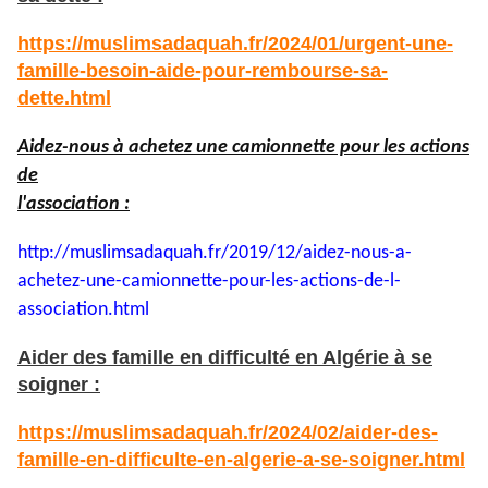
https://muslimsadaquah.fr/2024/01/urgent-une-
famille-besoin-aide-pour-rembourse-sa-
dette.html
Aidez-nous à achetez une camionnette pour les actions
de
l'association :
http://muslimsadaquah.fr/2019/
12/aidez-nous-a-
achetez-une-
camionnette-pour-les-actions-
de-l-
association.html
Aider des famille en difficulté en Algérie à se
soigner :
https://muslimsadaquah.fr/2024/02/aider-des-
famille-en-difficulte-en-algerie-a-se-soigner.html