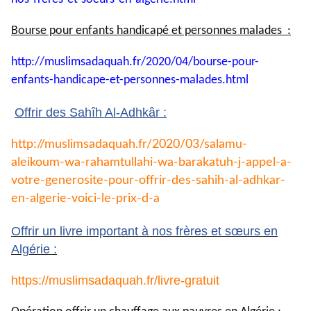
Bourse pour enfants handicapé et personnes malades :
http://muslimsadaquah.fr/2020/
04/bourse-pour-
enfants-
handicape-et-personnes-
malades.html
Offrir des Sahîh Al-Adhkâr :
http://muslimsadaquah.fr/2020/
03/salamu-
aleikoum-wa-
rahamtullahi-wa-barakatuh-j-
appel-a-
votre-generosite-pour-
offrir-des-sahih-al-adhkar-
en-
algerie-voici-le-prix-d-a
Offrir un livre important à nos frères et sœurs en
Algérie :
https://muslimsadaquah.fr/
livre-gratuit