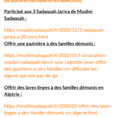
de-puits-
en-afrique-et-en-asie.html
Participé aux 3 Sadaquah Jariya de Muslim
Sadaquah :
https://muslimsadaquah.fr/
2021/12/3-sadaquah-
jariya-a-
20-euro.html
Offrir une gazinière à des familles démunis :
https://muslimsadaquah.fr/
2022/01/l-association-
muslim-
sadaquah-lance-une-cagnotte-
pour-offrir-
des-gaziniere-a-
des-familles-en-difficulte-en-
algerie-qui-ont-pas-de-ga
Offrir des laves linges à des familles démunis en
Algérie :
https://muslimsadaquah.fr/
2022/01/offrir-des-laves-
linges-a-des-famille-demunis-
en-algerie.html