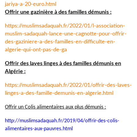
jariya-a-
20-euro.html
Offrir une gazinière à des familles démunis :
https://muslimsadaquah.fr/
2022/01/l-association-
muslim-
sadaquah-lance-une-cagnotte-
pour-offrir-
des-gaziniere-a-
des-familles-en-difficulte-en-
algerie-qui-ont-pas-de-ga
Offrir des laves linges à des familles démunis en
Algérie :
https://muslimsadaquah.fr/
2022/01/offrir-des-laves-
linges-a-des-famille-demunis-
en-algerie.html
Offrir un Colis alimentaires aux plus démunis :
http://muslimsadaquah.fr/2019/
04/offrir-des-colis-
alimentaires-aux-pauvres.html