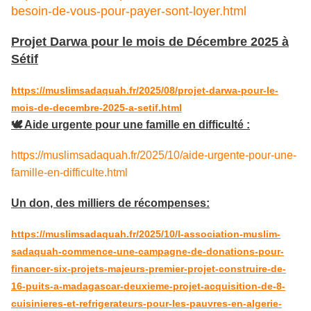
besoin-de-vous-pour-payer-sont-loyer.html
Projet Darwa pour le mois de Décembre 2025 à
Sétif
https://muslimsadaquah.fr/2025/08/projet-darwa-pour-le-
mois-de-decembre-2025-a-setif.html
🕊️ Aide urgente pour une famille en difficulté :
https://muslimsadaquah.fr/2025/10/aide-urgente-pour-une-
famille-en-difficulte.html
Un don, des milliers de récompenses:
https://muslimsadaquah.fr/2025/10/l-association-muslim-
sadaquah-commence-une-campagne-de-donations-pour-
financer-six-projets-majeurs-premier-projet-construire-de-
16-puits-a-madagascar-deuxieme-projet-acquisition-de-8-
cuisinieres-et-refrigerateurs-pour-les-pauvres-en-algerie-