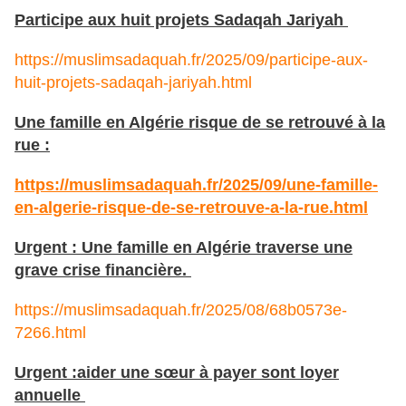
Participe aux huit projets Sadaqah Jariyah
https://muslimsadaquah.fr/2025/09/participe-aux-
huit-projets-sadaqah-jariyah.html
Une famille en Algérie risque de se retrouvé à la
rue :
https://muslimsadaquah.fr/2025/09/une-famille-
en-algerie-risque-de-se-retrouve-a-la-rue.html
Urgent : Une famille en Algérie traverse une
grave crise financière.
https://muslimsadaquah.fr/2025/08/68b0573e-
7266.html
Urgent :aider une sœur à payer sont loyer
annuelle