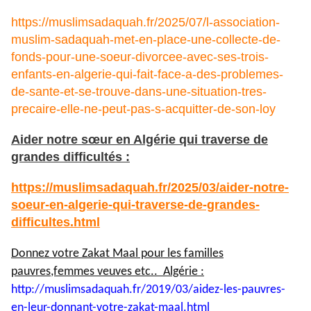
https://muslimsadaquah.fr/2025/07/l-association-
muslim-sadaquah-met-en-place-une-collecte-de-
fonds-pour-une-soeur-divorcee-avec-ses-trois-
enfants-en-algerie-qui-fait-face-a-des-problemes-
de-sante-et-se-trouve-dans-une-situation-tres-
precaire-elle-ne-peut-pas-s-acquitter-de-son-loy
Aider notre sœur en Algérie qui traverse de
grandes difficultés :
https://muslimsadaquah.fr/2025/03/aider-notre-
soeur-en-algerie-qui-traverse-de-grandes-
difficultes.html
Donnez votre Zakat Maal pour les familles
pauvres,femmes veuves etc.. Algérie :
http://muslimsadaquah.fr/2019/
03/aidez-les-pauvres-
en-leur-
donnant-votre-zakat-maal.html