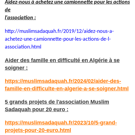
Aidez-nous à achetez une camionnette pour les actions
de
l'association :
http://muslimsadaquah.fr/2019/
12/aidez-nous-a-
achetez-une-
camionnette-pour-les-actions-
de-l-
association.html
Aider des famille en difficulté en Algérie à se
soigner :
https://muslimsadaquah.fr/2024/02/aider-des-
famille-en-difficulte-en-algerie-a-se-soigner.html
5 grands projets de l'association Muslim
Sadaquah pour 20 euro :
https://muslimsadaquah.fr/2023/10/5-grand-
projets-pour-20-euro.html