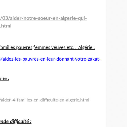
/03/aider-notre-soeur-en-algerie-qui-
.html
familles pauvres,femmes veuves etc.. Algérie :
/aidez-les-pauvres-en-leur-
donnant-votre-zakat-
rie :
ider-4-familles-en-difficulte-en-algerie.html
nde difficulté :