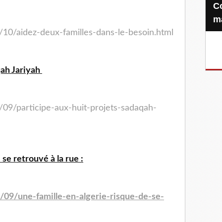
Confiez-nous votre Zakat-al-
m
/10/aidez-deux-familles-dans-le-besoin.html
qah Jariyah
/09/participe-aux-huit-projets-sadaqah-
se retrouvé à la rue :
/09/une-famille-en-algerie-risque-de-se-