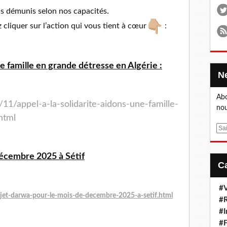
s démunis selon nos capacités.
cliquer sur l’action qui vous tient à cœur
:
ne famille en grande détresse en Algérie :
Abo
11/appel-a-la-solidarite-aidons-une-famille-
nou
html
E
m
a
écembre 2025 à Sétif
i
l
#V
jet-darwa-pour-le-mois-de-decembre-2025-a-setif.html
#R
#I
#