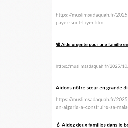
https://muslimsadaquah.fr/202
payer-sont-loyer.html
🕊️ Aide urgente pour une famille en 
https://muslimsadaquah.fr/2025/10/
Aidons nôtre sœur en grande dif
https://muslimsadaquah.fr/2025
en-algerie-a-construire-sa-mais
💧 Aidez deux familles dans le b