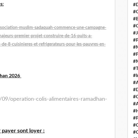
s:
#D
#C
#
#
association-muslim-sadaquah-commence-une-campagne-
#J
majeurs-premier-projet-construire-de-16-puits-a-
#P
de-8-cuisinieres-et-refrigerateurs-pour-les-pauvres-en-
#M
#
#
#
dhan 2026
#I
#A
#D
#
/09/operation-colis-alimentaires-ramadhan-
#A
#H
#P
#C
payer sont loyer :
#Q