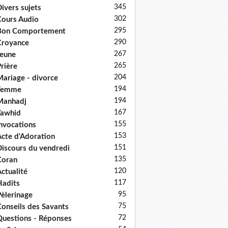
345
ivers sujets
302
ours Audio
295
Bon Comportement
290
Croyance
267
eune
265
rière
204
ariage - divorce
194
Femme
194
Manhadj
167
Tawhid
155
nvocations
153
cte d'Adoration
151
iscours du vendredi
135
Coran
120
ctualité
117
adits
95
èlerinage
75
onseils des Savants
72
uestions - Réponses