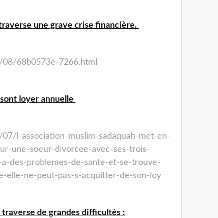
 traverse une grave crise financière.
5/08/68b0573e-7266.html
sont loyer annuelle
5/07/l-association-muslim-sadaquah-met-en-
ur-une-soeur-divorcee-avec-ses-trois-
ce-a-des-problemes-de-sante-et-se-trouve-
e-elle-ne-peut-pas-s-acquitter-de-son-loy
traverse de grandes difficultés :