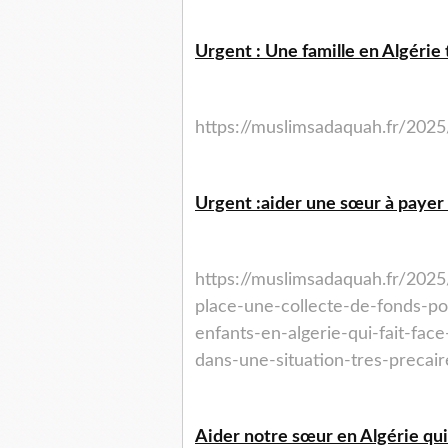
Urgent : Une famille en Algérie
https://muslimsadaquah.fr/202
Urgent :aider une sœur à payer 
https://muslimsadaquah.fr/202
place-une-collecte-de-fonds-po
enfants-en-algerie-qui-fait-fa
dans-une-situation-tres-precair
Aider notre sœur en Algérie qui 