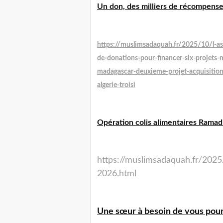
Un don, des milliers de récompense
https://muslimsadaquah.fr/2025/10/l-
de-donations-pour-financer-six-projets-
madagascar-deuxieme-projet-acquisition-
algerie-troisi
Opération colis alimentaires Rama
https://muslimsadaquah.fr/2025
2026.html
Une sœur à besoin de vous pour 