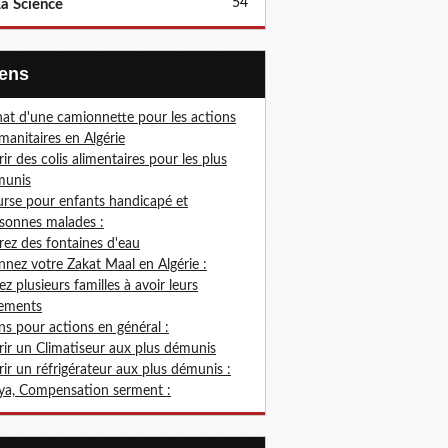
54
a Science
Liens
at d'une camionnette pour les actions
anitaires en Algérie
rir des colis alimentaires pour les plus
munis
rse pour enfants handicapé et
sonnes malades :
rez des fontaines d'eau
nez votre Zakat Maal en Algérie :
ez plusieurs familles à avoir leurs
ements
s pour actions en général :
rir un Climatiseur aux plus démunis
rir un réfrigérateur aux plus démunis :
ya, Compensation serment :