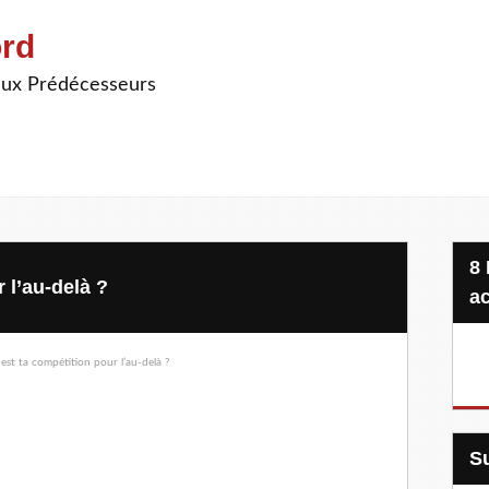
ord
ieux Prédécesseurs
8 Projets, 20 €, une seule
 l’au-delà ?
ac