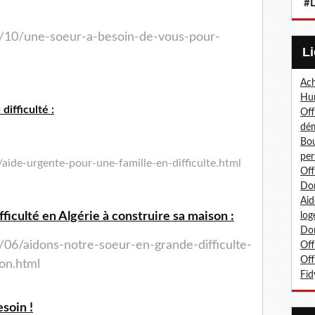
#L
5/10/une-soeur-a-besoin-de-vous-pour-
Ach
Hum
difficulté :
Off
dé
Bou
per
aide-urgente-pour-une-famille-en-difficulte.html
Off
Don
Aid
ficulté en Algérie à construire sa maison :
log
Don
/06/aidons-notre-soeur-en-grande-difficulte-
Off
Off
on.html
Fid
esoin !