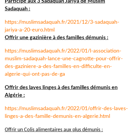
Participé aux 3 Sadaquah Jariya de Muslim
Sadaquah :
https://muslimsadaquah.fr/
2021/12/3-sadaquah-
jariya-a-
20-euro.html
Offrir une gazinière à des familles démunis :
https://muslimsadaquah.fr/
2022/01/l-association-
muslim-
sadaquah-lance-une-cagnotte-
pour-offrir-
des-gaziniere-a-
des-familles-en-difficulte-en-
algerie-qui-ont-pas-de-ga
Offrir des laves linges à des familles démunis en
Algérie :
https://muslimsadaquah.fr/
2022/01/offrir-des-laves-
linges-a-des-famille-demunis-
en-algerie.html
Offrir un Colis alimentaires aux plus démunis :