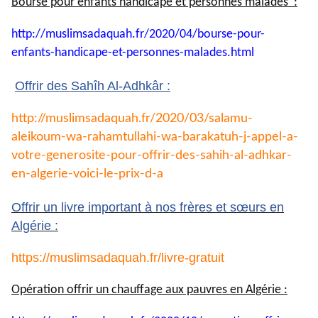
Bourse pour enfants handicapé et personnes malades :
http://muslimsadaquah.fr/2020/
04/bourse-pour-
enfants-
handicape-et-personnes-
malades.html
Offrir des Sahîh Al-Adhkâr :
http://muslimsadaquah.fr/2020/
03/salamu-
aleikoum-wa-
rahamtullahi-wa-barakatuh-j-
appel-a-
votre-generosite-pour-
offrir-des-sahih-al-adhkar-
en-
algerie-voici-le-prix-d-a
Offrir un livre important à nos frères et sœurs en
Algérie :
https://muslimsadaquah.fr/
livre-gratuit
Opération offrir un chauffage aux pauvres en Algérie :