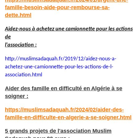
famille-besoin-aide-pour-rembourse-sa-
dette.html
Aidez-nous à achetez une camionnette pour les actions
de
l'association :
http://muslimsadaquah.fr/2019/
12/aidez-nous-a-
achetez-une-
camionnette-pour-les-actions-
de-l-
association.html
Aider des famille en difficulté en Algérie à se
soigner :
https://muslimsadaquah.fr/2024/02/aider-des-
famille-en-difficulte-en-algerie-a-se-soigner.html
5 grands projets de l'association Muslim