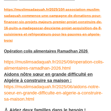
https://muslimsadaquah.fr/2025/10/l-association-muslim-
sadaquah-commence-une-campagne-de-donations-pour-
financer-six-projets-majeurs-premier-projet-construire-de-
16-puits-a-madagascar-deuxieme-projet-acquisition-de-8-
cuisinieres-et-refrigerateurs-pour-les-pauvres-en-algerie-
troisi
Opération colis alimentaires Ramadhan 2026
https://muslimsadaquah.fr/2025/09/operation-colis-
alimentaires-ramadhan-2026.html
Aidons nôtre sœur en grande difficulté en
Algérie à construire sa maison :
https://muslimsadaquah.fr/2025/06/aidons-notre-
soeur-en-grande-difficulte-en-algerie-a-construire-
sa-maison.html
💧 Aidez deux familles dans le besoin !