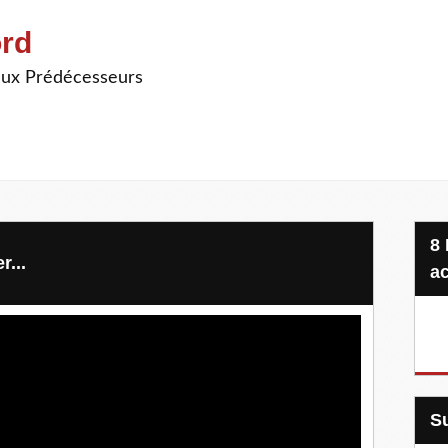
ord
ieux Prédécesseurs
8 Projets, 20 €, une seule
r...
ac