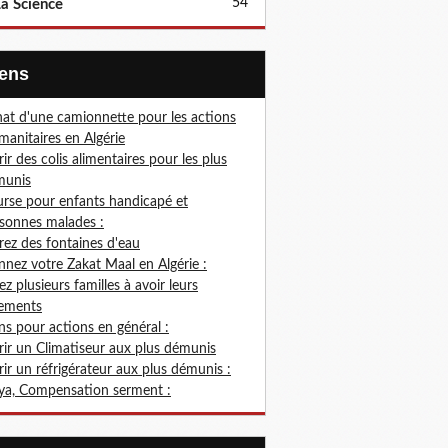
54
a Science
Liens
at d'une camionnette pour les actions
anitaires en Algérie
rir des colis alimentaires pour les plus
munis
rse pour enfants handicapé et
sonnes malades :
rez des fontaines d'eau
nez votre Zakat Maal en Algérie :
ez plusieurs familles à avoir leurs
ements
s pour actions en général :
rir un Climatiseur aux plus démunis
rir un réfrigérateur aux plus démunis :
ya, Compensation serment :