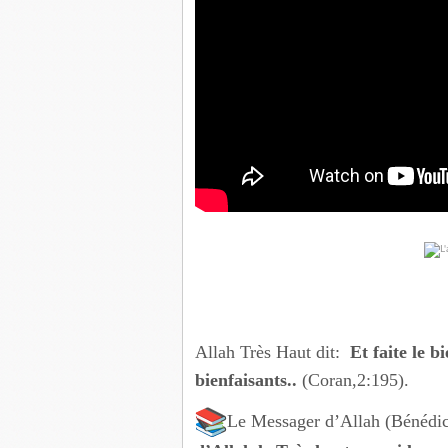
↵
Allah Très Haut dit:
Et faite le b
bienfaisants..
(Coran,2:195).
Le Messager d’Allah (Bénédicti