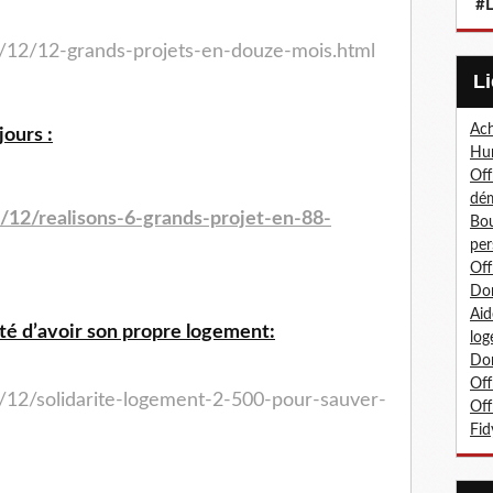
#L
5/12/12-grands-projets-en-douze-mois.html
Ach
jours :
Hum
Off
dé
/12/realisons-6-grands-projet-en-88-
Bou
per
Off
Don
Aid
lité d’avoir son propre logement:
log
Don
Off
/12/solidarite-logement-2-500-pour-sauver-
Off
Fid