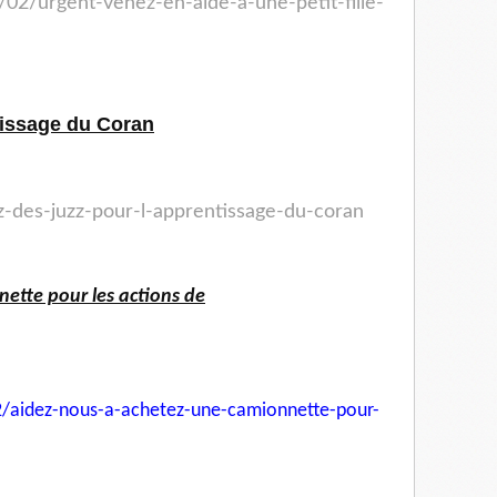
/02/urgent-venez-en-aide-a-une-petit-fille-
tissage du Coran
ez-des-juzz-pour-l-apprentissage-du-coran
ette pour les actions de
/aidez-nous-a-achetez-une-
camionnette-pour-