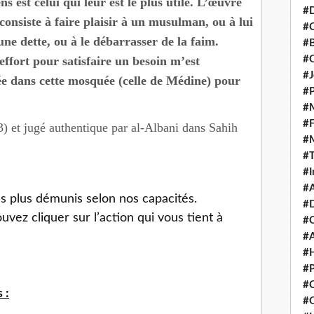
s est celui qui leur est le plus utile. L’œuvre
#D
consiste à faire plaisir à un musulman, ou à lui
#C
une dette, ou à le débarrasser de la faim.
#
#
ffort pour satisfaire un besoin m’est
#J
uée dans cette mosquée (celle de Médine) pour
#P
#M
#
) et jugé authentique par al-Albani dans Sahih
#
#
#I
#A
s plus démunis selon nos capacités.
#D
vez cliquer sur l’action qui vous tient à
#
#A
#H
#P
#C
 :
#Q