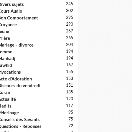
345
ivers sujets
302
ours Audio
295
Bon Comportement
290
Croyance
267
eune
265
rière
204
ariage - divorce
194
Femme
194
Manhadj
167
Tawhid
155
nvocations
153
cte d'Adoration
151
iscours du vendredi
135
Coran
120
ctualité
117
adits
95
èlerinage
75
onseils des Savants
72
uestions - Réponses