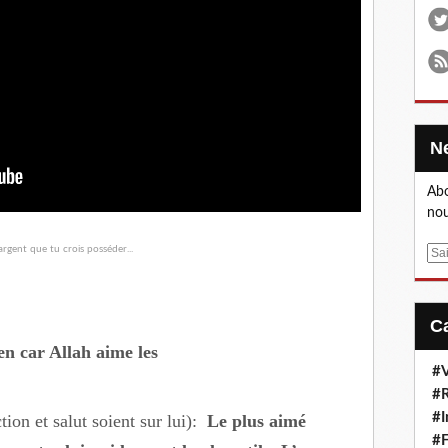
Abo
nou
E
m
a
i
l
ien car Allah aime les
#V
#R
#I
on et salut soient sur lui):
Le plus aimé
#