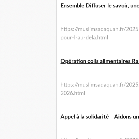
Ensemble Diffuser le savoir, un
https://muslimsadaquah.fr/2025
pour-l-au-dela.html
Opération colis alimentaires 
https://muslimsadaquah.fr/2025
2026.html
Appel à la solidarité – Aidons u