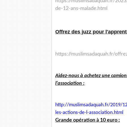
https://muslimsadaquah.fr/2023
de-12-ans-malade.html
Offrez des juzz pour l'appren
https://muslimsadaquah.fr/offr
Aidez-nous à achetez une camionn
l'association :
http://muslimsadaquah.fr/2019/
12
les-actions-
de-l-association.html
Grande opération à 10 euro :