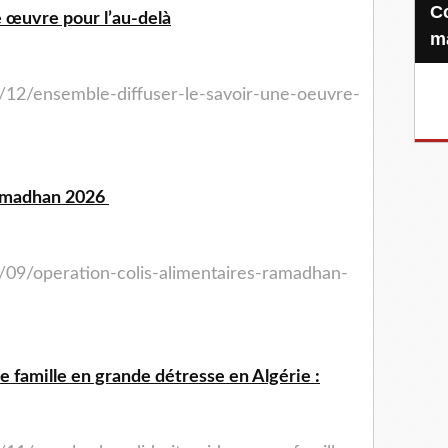
Confiez-nous votre Zakat-al-
e œuvre pour l’au-delà
m
/12/ensemble-diffuser-le-savoir-une-oeuvre-
Ramadhan 2026
/09/operation-colis-alimentaires-ramadhan-
ne famille en grande détresse en Algérie :