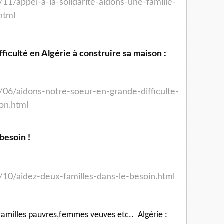
11/appel-a-la-solidarite-aidons-une-famille-
html
ficulté en Algérie à construire sa maison :
/06/aidons-notre-soeur-en-grande-difficulte-
on.html
besoin !
/10/aidez-deux-familles-dans-le-besoin.html
familles pauvres,femmes veuves etc.. Algérie :