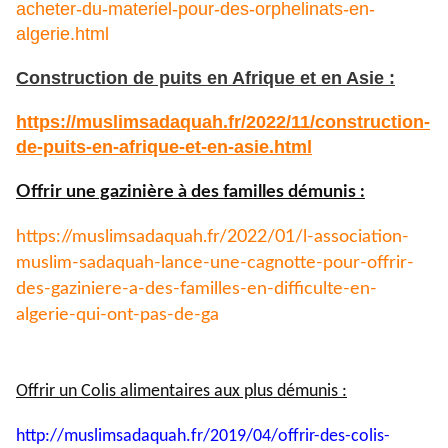
acheter-du-materiel-pour-des-orphelinats-en-
algerie.html
Construction de puits en Afrique et en Asie :
https://muslimsadaquah.fr/
2022/11/construction-
de-puits-
en-afrique-et-en-asie.html
Offrir une gazinière à des familles démunis :
https://muslimsadaquah.fr/
2022/01/l-association-
muslim-
sadaquah-lance-une-cagnotte-
pour-offrir-
des-gaziniere-a-
des-familles-en-difficulte-en-
algerie-qui-ont-pas-de-ga
Offrir un Colis alimentaires aux plus démunis :
http://muslimsadaquah.fr/2019/
04/offrir-des-colis-