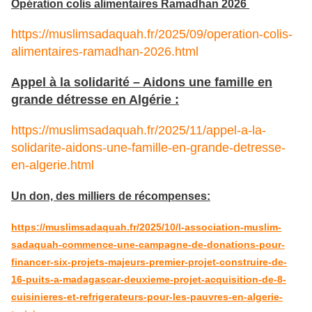
Opération colis alimentaires Ramadhan 2026
https://muslimsadaquah.fr/2025/09/operation-colis-
alimentaires-ramadhan-2026.html
Appel à la solidarité – Aidons une famille en
grande détresse en Algérie :
https://muslimsadaquah.fr/2025/11/appel-a-la-
solidarite-aidons-une-famille-en-grande-detresse-
en-algerie.html
Un don, des milliers de récompenses:
https://muslimsadaquah.fr/2025/10/l-association-muslim-
sadaquah-commence-une-campagne-de-donations-pour-
financer-six-projets-majeurs-premier-projet-construire-de-
16-puits-a-madagascar-deuxieme-projet-acquisition-de-8-
cuisinieres-et-refrigerateurs-pour-les-pauvres-en-algerie-