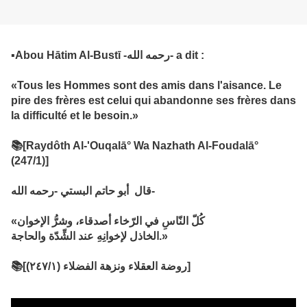
▪︎Abou Hātim Al-Bustī -رحمه الله- a dit :
«Tous les Hommes sont des amis dans l'aisance. Le
pire des frères est celui qui abandonne ses frères dans
la difficulté et le besoin.»
📚[Raydôth Al-'Ouqalā° Wa Nazhath Al-Foudalā°
(247/1)]
‏قال أبو حاتم البستي -رحمه الله-
«كُلّ النّاسِ في الرّخاء أصدقاء، وشرُّ الإخوان
الخاذل لإخوانِهِ عند الشِّدّة والحاجة.»
📚[روضة العقلاء ونزهة الفضلاء (٢٤٧/١)]