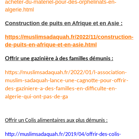
acheter-du-materiel-pour-des-orphelinats-en-
algerie.html
Construction de puits en Afrique et en Asie :
https://muslimsadaquah.fr/
2022/11/construction-
de-puits-
en-afrique-et-en-asie.html
Offrir une gazinière à des familles démunis :
https://muslimsadaquah.fr/
2022/01/l-association-
muslim-
sadaquah-lance-une-cagnotte-
pour-offrir-
des-gaziniere-a-
des-familles-en-difficulte-en-
algerie-qui-ont-pas-de-ga
Offrir un Colis alimentaires aux plus démunis :
http://muslimsadaquah.fr/2019/
04/offrir-des-colis-