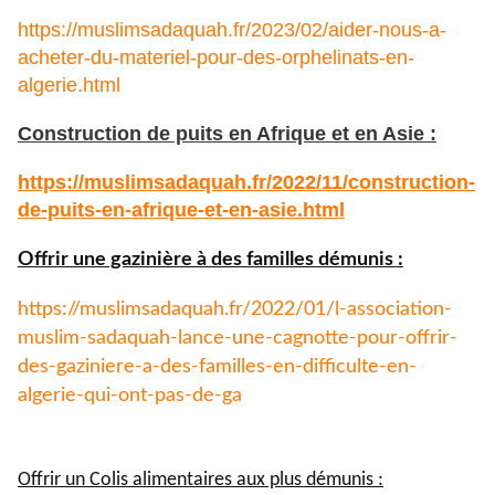
https://muslimsadaquah.fr/2023/02/aider-nous-a-
acheter-du-materiel-pour-des-orphelinats-en-
algerie.html
Construction de puits en Afrique et en Asie :
https://muslimsadaquah.fr/
2022/11/construction-
de-puits-
en-afrique-et-en-asie.html
Offrir une gazinière à des familles démunis :
https://muslimsadaquah.fr/
2022/01/l-association-
muslim-
sadaquah-lance-une-cagnotte-
pour-offrir-
des-gaziniere-a-
des-familles-en-difficulte-en-
algerie-qui-ont-pas-de-ga
Offrir un Colis alimentaires aux plus démunis :