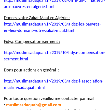
http://muslimsadaquah.fr/2019/
08/offrir-un-climatiseur-
aux-
pauvres-en-algerie.html
Donnez votre Zakat Maal en Algérie :
http://muslimsadaquah.fr/2019/
03/aidez-les-pauvres-
en-leur-
donnant-votre-zakat-maal.html
Fidya, Compensation iserment :
http://muslimsadaquah.fr/2019/
10/fidya-compensation-
serment.
html
Dons pour actions en général :
http://muslimsadaquah.fr/2019/
03/aidez-l-association-
muslim-
sadaquah.html
Pour toute question veuillez me contacter par mail
:
muslimsadaquah@gmail.com