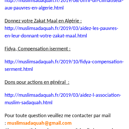
http://muslimsadaquah.fr/2019/
08/offrir-un-climatiseur-
aux-
pauvres-en-algerie.html
Donnez votre Zakat Maal en Algérie :
http://muslimsadaquah.fr/2019/
03/aidez-les-pauvres-
en-leur-
donnant-votre-zakat-maal.html
Fidya, Compensation iserment :
http://muslimsadaquah.fr/2019/
10/fidya-compensation-
serment.
html
Dons pour actions en général :
http://muslimsadaquah.fr/2019/
03/aidez-l-association-
muslim-
sadaquah.html
Pour toute question veuillez me contacter par mail
:
muslimsadaquah@gmail.com