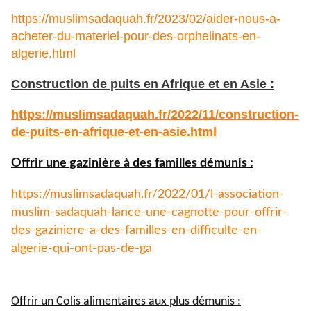
https://muslimsadaquah.fr/2023/02/aider-nous-a-
acheter-du-materiel-pour-des-orphelinats-en-
algerie.html
Construction de puits en Afrique et en Asie :
https://muslimsadaquah.fr/
2022/11/construction-
de-puits-
en-afrique-et-en-asie.html
Offrir une gazinière à des familles démunis :
https://muslimsadaquah.fr/
2022/01/l-association-
muslim-
sadaquah-lance-une-cagnotte-
pour-offrir-
des-gaziniere-a-
des-familles-en-difficulte-en-
algerie-qui-ont-pas-de-ga
Offrir un Colis alimentaires aux plus démunis :