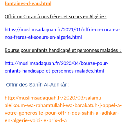
fontaines-
d-eau.html
Offrir un Coran à nos frères et sœurs en Algérie :
https://muslimsadaquah.fr/
2021/01/offrir-un-coran-a-
nos-
freres-et-soeurs-en-algerie.
html
Bourse pour enfants handicapé et personnes malades :
http://muslimsadaquah.fr/2020/
04/bourse-pour-
enfants-
handicape-et-personnes-
malades.html
Offrir des Sahîh Al-Adhkâr :
http://muslimsadaquah.fr/2020/
03/salamu-
aleikoum-wa-
rahamtullahi-wa-barakatuh-j-
appel-a-
votre-generosite-pour-
offrir-des-sahih-al-adhkar-
en-
algerie-voici-le-prix-d-a