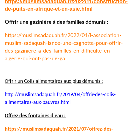
https://muslimsadaquah.fr/
2022/11/construction-
de-puits-
en-afrique-et-en-asie.html
Offrir une gazinière à des familles démunis :
https://muslimsadaquah.fr/
2022/01/l-association-
muslim-
sadaquah-lance-une-cagnotte-
pour-offrir-
des-gaziniere-a-
des-familles-en-difficulte-en-
algerie-qui-ont-pas-de-ga
Offrir un Colis alimentaires aux plus démunis :
http://muslimsadaquah.fr/2019/
04/offrir-des-colis-
alimentaires-aux-pauvres.html
Offrez des fontaines d'eau :
https://muslimsadaquah.fr/
2021/07/offrez-des-