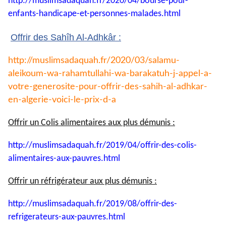
http://muslimsadaquah.fr/2020/
04/bourse-pour-
enfants-
handicape-et-personnes-
malades.html
Offrir des Sahîh Al-Adhkâr :
http://muslimsadaquah.fr/2020/
03/salamu-
aleikoum-wa-
rahamtullahi-wa-barakatuh-j-
appel-a-
votre-generosite-pour-
offrir-des-sahih-al-adhkar-
en-
algerie-voici-le-prix-d-a
Offrir un Colis alimentaires aux plus démunis :
http://muslimsadaquah.fr/2019/
04/offrir-des-colis-
alimentaires-aux-pauvres.html
Offrir un réfrigérateur aux plus démunis :
http://muslimsadaquah.fr/2019/
08/offrir-des-
refrigerateurs-
aux-pauvres.html