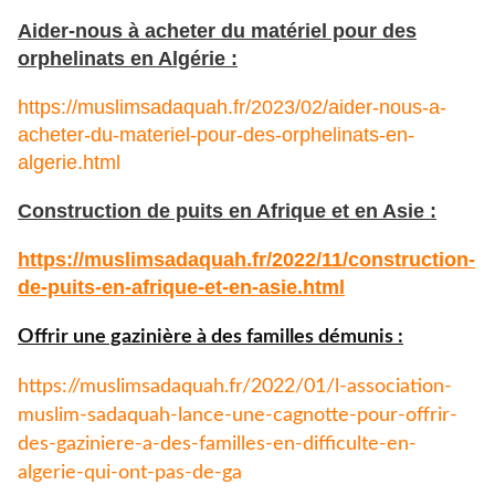
Aider-nous à acheter du matériel pour des
orphelinats en Algérie :
https://muslimsadaquah.fr/2023/02/aider-nous-a-
acheter-du-materiel-pour-des-orphelinats-en-
algerie.html
Construction de puits en Afrique et en Asie :
https://muslimsadaquah.fr/
2022/11/construction-
de-puits-
en-afrique-et-en-asie.html
Offrir une gazinière à des familles démunis :
https://muslimsadaquah.fr/
2022/01/l-association-
muslim-
sadaquah-lance-une-cagnotte-
pour-offrir-
des-gaziniere-a-
des-familles-en-difficulte-en-
algerie-qui-ont-pas-de-ga