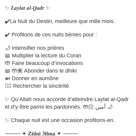
✨ 𝑳𝒂𝒚𝒍𝒂𝒕 𝒂𝒍-𝑸𝒂𝒅𝒓 ✨
✔️La Nuit du Destin, meilleure que mille mois.
✔️ Profitons de ces nuits bénies pour :
🌙 Intensifier nos prières
📖 Multiplier la lecture du Coran
🤲 Faire beaucoup d’invocations
📖 🤲🏽 Abonder dans le dhikr
🍛 Donner en aumône
☝🏼 Rechercher la sincérité
✨ Qu’Allah nous accorde d’atteindre Laylat al-Qadr
et d’y être parmi les pardonnés. 🤲🏻 آمين 🌙
✨ Chaque nuit est une occasion profitons-en.
⸻ ✦ 𝐙𝐢𝐝𝐧𝐢‌ 𝟑𝐢𝐥𝐦𝐚‌ ✦ ⸻