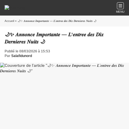
MENU
Accueil
» 🌙✨ 𝑨𝒏𝒏𝒐𝒏𝒄𝒆 𝑰𝒎𝒑𝒐𝒓𝒕𝒂𝒏𝒕𝒆 — 𝑳’𝒆𝒏𝒕𝒓𝒆‌𝒆 𝒅𝒆𝒔 𝑫𝒊𝒙 𝑫𝒆𝒓𝒏𝒊𝒆‌𝒓𝒆𝒔 𝑵𝒖𝒊𝒕𝒔 🌙
🌙✨ 𝑨𝒏𝒏𝒐𝒏𝒄𝒆 𝑰𝒎𝒑𝒐𝒓𝒕𝒂𝒏𝒕𝒆 — 𝑳’𝒆𝒏𝒕𝒓𝒆‌𝒆 𝒅𝒆𝒔 𝑫𝒊𝒙
𝑫𝒆𝒓𝒏𝒊𝒆‌𝒓𝒆𝒔 𝑵𝒖𝒊𝒕𝒔 🌙
Publié le 08/03/2026 à 15:53
Par
Salafidunord