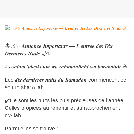
🔝🌙✨ 𝑨𝒏𝒏𝒐𝒏𝒄𝒆 𝑰𝒎𝒑𝒐𝒓𝒕𝒂𝒏𝒕𝒆 — 𝑳’𝒆𝒏𝒕𝒓𝒆‌𝒆 𝒅𝒆𝒔 𝑫𝒊𝒙
𝑫𝒆𝒓𝒏𝒊𝒆‌𝒓𝒆𝒔 𝑵𝒖𝒊𝒕𝒔 🌙✨
𝑨𝒔-𝒔𝒂𝒍𝒂‌𝒎 ‘𝒂𝒍𝒂𝒚𝒌𝒐𝒖𝒎 𝒘𝒂 𝒓𝒂𝒉𝒎𝒂𝒕𝒖𝒍𝒍𝒂‌𝒉𝒊 𝒘𝒂 𝒃𝒂𝒓𝒂𝒌𝒂‌𝒕𝒖𝒉 🌸
Les 𝒅𝒊𝒙 𝒅𝒆𝒓𝒏𝒊𝒆‌𝒓𝒆𝒔 𝒏𝒖𝒊𝒕𝒔 𝒅𝒖 𝑹𝒂𝒎𝒂𝒅𝒂𝒏 commencent ce
soir In shà’ Allah…
✔️Ce sont les nuits les plus précieuses de l’année…
Celles propices au repentir et au rapprochement
d’Allah.
Parmi elles se trouve :