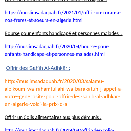
https://muslimsadaquah.fr/
2021/01/offrir-un-coran-a-
nos-
freres-et-soeurs-en-algerie.
html
Bourse pour enfants handicapé et personnes malades :
http://muslimsadaquah.fr/2020/
04/bourse-pour-
enfants-
handicape-et-personnes-
malades.html
Offrir des Sahîh Al-Adhkâr :
http://muslimsadaquah.fr/2020/
03/salamu-
aleikoum-wa-
rahamtullahi-wa-barakatuh-j-
appel-a-
votre-generosite-pour-
offrir-des-sahih-al-adhkar-
en-
algerie-voici-le-prix-d-a
Offrir un Colis alimentaires aux plus démunis :
http://muslimsadaquah.fr/2019/
04/offrir-des-colis-