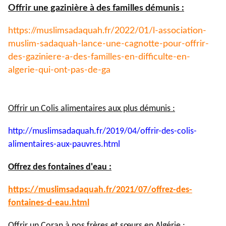
Offrir une gazinière à des familles démunis :
https://muslimsadaquah.fr/
2022/01/l-association-
muslim-
sadaquah-lance-une-cagnotte-
pour-offrir-
des-gaziniere-a-
des-familles-en-difficulte-en-
algerie-qui-ont-pas-de-ga
Offrir un Colis alimentaires aux plus démunis :
http://muslimsadaquah.fr/2019/
04/offrir-des-colis-
alimentaires-aux-pauvres.html
Offrez des fontaines d'eau :
https://muslimsadaquah.fr/
2021/07/offrez-des-
fontaines-
d-eau.html
Offrir un Coran à nos frères et sœurs en Algérie :