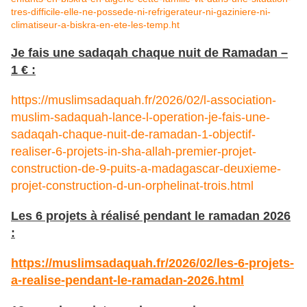
tres-difficile-elle-ne-possede-ni-refrigerateur-ni-gaziniere-ni-
climatiseur-a-biskra-en-ete-les-temp.ht
Je fais une sadaqah chaque nuit de Ramadan –
1 € :
https://muslimsadaquah.fr/2026/02/l-association-
muslim-sadaquah-lance-l-operation-je-fais-une-
sadaqah-chaque-nuit-de-ramadan-1-objectif-
realiser-6-projets-in-sha-allah-premier-projet-
construction-de-9-puits-a-madagascar-deuxieme-
projet-construction-d-un-orphelinat-trois.html
Les 6 projets à réalisé pendant le ramadan 2026
:
https://muslimsadaquah.fr/2026/02/les-6-projets-
a-realise-pendant-le-ramadan-2026.html