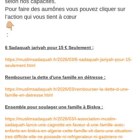
selon nos capacités.
Pour faire des aumônes vous pouvez cliquer sur
l’action qui vous tient à cœur
:
6 Sadaquah jariyah pour 15 € Seulement ;
https://muslimsadaquah.fr/2026/03/6-sadaquah-jariyah-pour-15-
seulement.html
Rembourser la dette d'une famille en détresse :
https://muslimsadaquah.fr/2026/03/rembourser-la-dette-d-une-
famille-en-detresse.html
Ensemble pour soulager une famille à Biskra :
https://muslimsadaquah.fr/2026/03/l-association-muslim-
sadaquah-lance-une-cagnotte-en-faveur-d-une-famille-avec-
enfants-en-biskra-en-algerie-cette-famille-vit-dans-une-situation-
tres-difficile-elle-ne-possede-ni-refrigerateur-ni-gaziniere-ni-