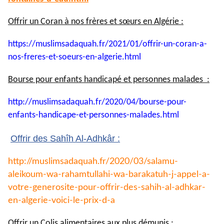
Offrir un Coran à nos frères et sœurs en Algérie :
https://muslimsadaquah.fr/
2021/01/offrir-un-coran-a-
nos-
freres-et-soeurs-en-algerie.
html
Bourse pour enfants handicapé et personnes malades :
http://muslimsadaquah.fr/2020/
04/bourse-pour-
enfants-
handicape-et-personnes-
malades.html
Offrir des Sahîh Al-Adhkâr :
http://muslimsadaquah.fr/2020/
03/salamu-
aleikoum-wa-
rahamtullahi-wa-barakatuh-j-
appel-a-
votre-generosite-pour-
offrir-des-sahih-al-adhkar-
en-
algerie-voici-le-prix-d-a
Offrir un Colis alimentaires aux plus démunis :