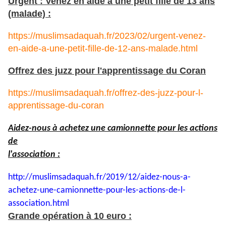
Urgent : Venez en aide à une petit fille de 13 ans
(malade) :
https://muslimsadaquah.fr/2023/02/urgent-venez-
en-aide-a-une-petit-fille-de-12-ans-malade.html
Offrez des juzz pour l'apprentissage du Coran
https://muslimsadaquah.fr/offrez-des-juzz-pour-l-
apprentissage-du-coran
Aidez-nous à achetez une camionnette pour les actions
de
l'association :
http://muslimsadaquah.fr/2019/
12/aidez-nous-a-
achetez-une-
camionnette-pour-les-actions-
de-l-
association.html
Grande opération à 10 euro :