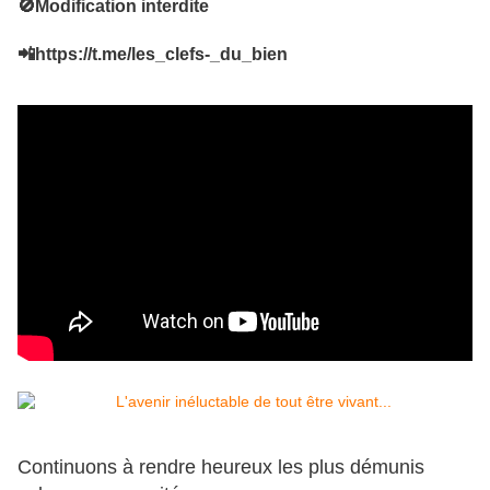
🚫M
odification inte
r
dite
📲
https://t.me/les_clefs-_du_bien
Continuons à rendre heureux les plus démunis