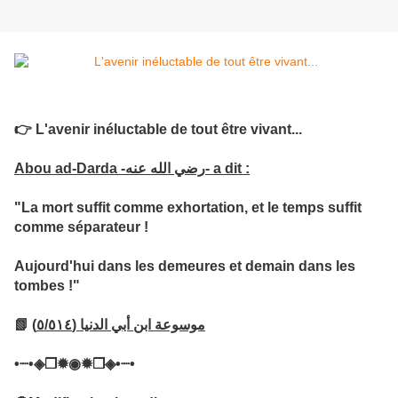
👉
L'avenir inéluctable de tout être vivant...
Abou ad-Darda -رضي الله عنه- a dit :
"La mort suffit comme exhortation, et le temps suffit
comme séparateur !
Aujourd'hui dans les demeures et demain dans les
tombes !"
📗
موسوعة ابن أبي الدنيا (٥/٥١٤)
•┈•◈❒✹◉✹❒◈•┈•