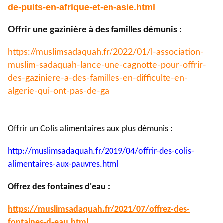
de-puits-
en-afrique-et-en-asie.html
Offrir une gazinière à des familles démunis :
https://muslimsadaquah.fr/
2022/01/l-association-
muslim-
sadaquah-lance-une-cagnotte-
pour-offrir-
des-gaziniere-a-
des-familles-en-difficulte-en-
algerie-qui-ont-pas-de-ga
Offrir un Colis alimentaires aux plus démunis :
http://muslimsadaquah.fr/2019/
04/offrir-des-colis-
alimentaires-aux-pauvres.html
Offrez des fontaines d'eau :
https://muslimsadaquah.fr/
2021/07/offrez-des-
fontaines-
d-eau.html