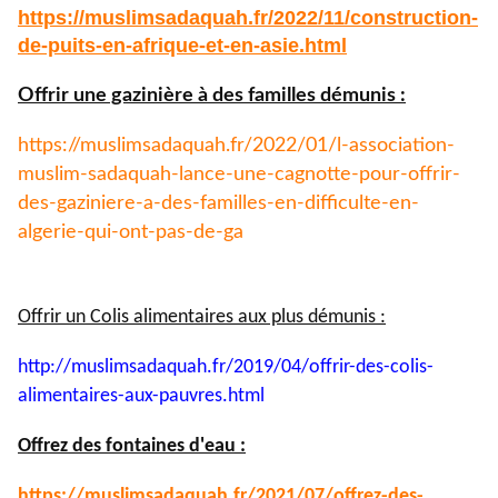
https://muslimsadaquah.fr/
2022/11/construction-
de-puits-
en-afrique-et-en-asie.html
Offrir une gazinière à des familles démunis :
https://muslimsadaquah.fr/
2022/01/l-association-
muslim-
sadaquah-lance-une-cagnotte-
pour-offrir-
des-gaziniere-a-
des-familles-en-difficulte-en-
algerie-qui-ont-pas-de-ga
Offrir un Colis alimentaires aux plus démunis :
http://muslimsadaquah.fr/2019/
04/offrir-des-colis-
alimentaires-aux-pauvres.html
Offrez des fontaines d'eau :
https://muslimsadaquah.fr/
2021/07/offrez-des-