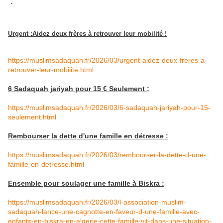
:
Urgent :Aidez deux frères à retrouver leur mobilité !
https://muslimsadaquah.fr/2026/03/urgent-aidez-deux-freres-a-
retrouver-leur-mobilite.html
6 Sadaquah jariyah pour 15 € Seulement ;
https://muslimsadaquah.fr/2026/03/6-sadaquah-jariyah-pour-15-
seulement.html
Rembourser la dette d'une famille en détresse :
https://muslimsadaquah.fr/2026/03/rembourser-la-dette-d-une-
famille-en-detresse.html
Ensemble pour soulager une famille à Biskra :
https://muslimsadaquah.fr/2026/03/l-association-muslim-
sadaquah-lance-une-cagnotte-en-faveur-d-une-famille-avec-
enfants-en-biskra-en-algerie-cette-famille-vit-dans-une-situation-