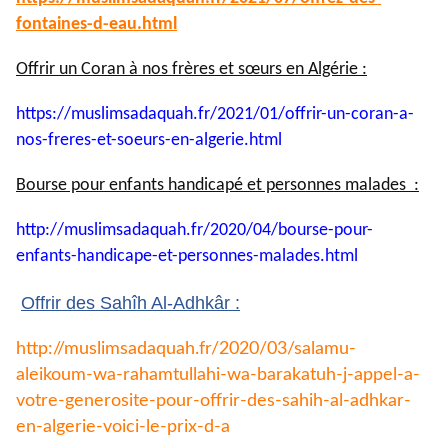
fontaines-
d-eau.html
Offrir un Coran à nos frères et sœurs en Algérie :
https://muslimsadaquah.fr/
2021/01/offrir-un-coran-a-
nos-
freres-et-soeurs-en-algerie.
html
Bourse pour enfants handicapé et personnes malades :
http://muslimsadaquah.fr/2020/
04/bourse-pour-
enfants-
handicape-et-personnes-
malades.html
Offrir des Sahîh Al-Adhkâr :
http://muslimsadaquah.fr/2020/
03/salamu-
aleikoum-wa-
rahamtullahi-wa-barakatuh-j-
appel-a-
votre-generosite-pour-
offrir-des-sahih-al-adhkar-
en-
algerie-voici-le-prix-d-a