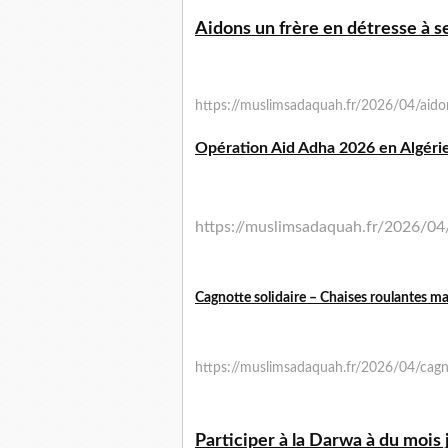
Aidons un frère en détresse à 
https://muslimsadaquah.fr/2026/04/aido
Opération Aid Adha 2026 en Algérie
https://muslimsadaquah.fr/2026/04
Cagnotte solidaire – Chaises roulantes m
https://muslimsadaquah.fr/2026/04/cagno
Participer à la Darwa à du mois 