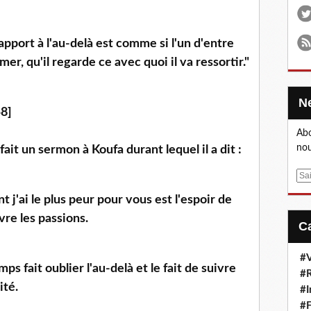
apport à l'au-delà est comme si l'un d'entre
er, qu'il regarde ce avec quoi il va ressortir."
8]
Abo
nou
Alī Ibn Abī Tālib رضي الله عنه a fait un sermon à Koufa durant lequel il a dit :
E
m
t j'ai le plus peur pour vous est l'espoir de
a
vre les passions.
i
l
#V
ps fait oublier l'au-delà et le fait de suivre
#R
ité.
#I
#