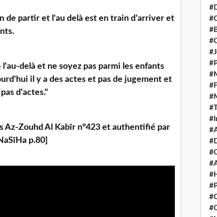
#D
de partir et l'au delà est en train d'arriver et
#C
#
nts.
#
#J
#P
 l'au-delà et ne soyez pas parmi les enfants
#M
rd'hui il y a des actes et pas de jugement et
#
pas d'actes."
#
#
#I
s Az-Zouhd Al Kabīr n°423 et authentifié par
#A
NaSīHa p.80]
#D
#
#A
#H
#P
#C
#Q