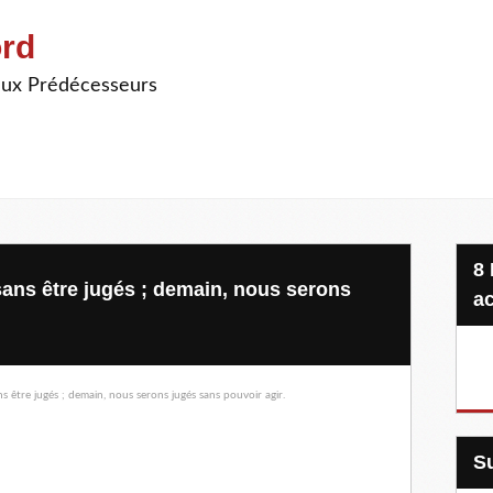
ord
ieux Prédécesseurs
8 Projets, 20 €, une seule
ans être jugés ; demain, nous serons
ac