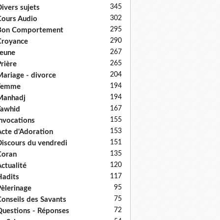
345
ivers sujets
302
ours Audio
295
Bon Comportement
290
Croyance
267
eune
265
rière
204
ariage - divorce
194
Femme
194
Manhadj
167
Tawhid
155
nvocations
153
cte d'Adoration
151
iscours du vendredi
135
Coran
120
ctualité
117
adits
95
èlerinage
75
onseils des Savants
72
uestions - Réponses