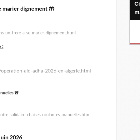
Confiez-nous votre Zakat-al-
se marier dignement
🤲
m
ns-un-frere-a-se-marier-dignement.html
 :
/operation-aid-adha-2026-en-alge
rie.html
anuelles 🚨
tte-solidaire-chaises-roulantes-manuelles.html
juin 2026