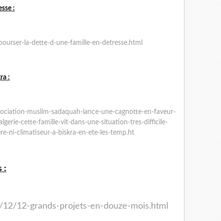
sse :
urser-la-dette-d-une-famille-en-detresse.html
ra :
sociation-muslim-sadaquah-lance-une-cagnotte-en-faveur-
gerie-cette-famille-vit-dans-une-situation-tres-difficile-
ere-ni-climatiseur-a-biskra-en-ete-les-temp.ht
 :
5/12/12-grands-projets-en-douze-mois.html