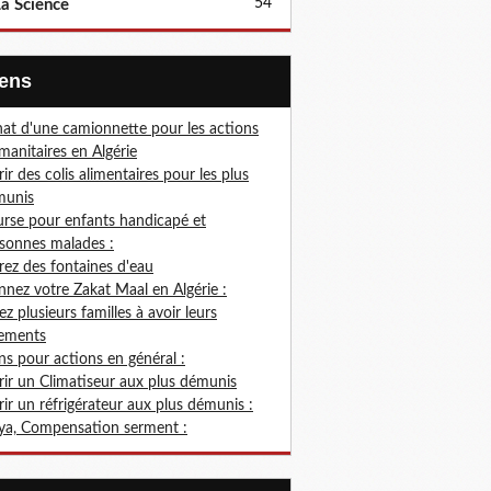
54
a Science
Liens
at d'une camionnette pour les actions
anitaires en Algérie
rir des colis alimentaires pour les plus
munis
rse pour enfants handicapé et
sonnes malades :
rez des fontaines d'eau
nez votre Zakat Maal en Algérie :
ez plusieurs familles à avoir leurs
ements
s pour actions en général :
rir un Climatiseur aux plus démunis
rir un réfrigérateur aux plus démunis :
ya, Compensation serment :