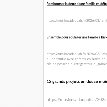
Rembourser la dette d'une famille en détre
https://muslimsadaquah.fr/2026/03/rembo
Ensemble pour soulager une famille à Bisk
https://muslimsadaquah.fr/2026/03/l-as
d-une-famille-avec-enfants-en-biskra-en-al
elle-ne-possede-ni-refrigerateur-ni-gazini
12 grands projets en douze mois
https://muslimsadaquah.fr/202