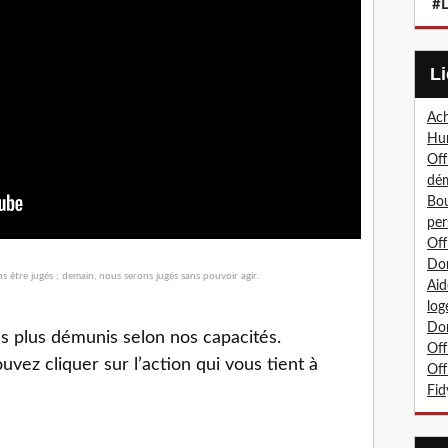
#L
Ach
Hum
Off
dé
Bou
per
Off
Don
Aid
log
Don
s plus démunis selon nos capacités.
Off
vez cliquer sur l’action qui vous tient à
Off
Fid