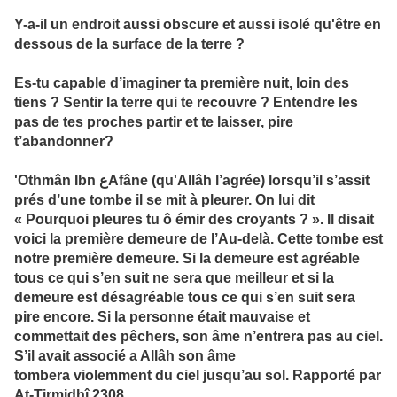
Y-a-il un endroit aussi obscure et aussi isolé qu'être en
dessous de la surface de la terre ?
Es-tu capable d’imaginer ta première nuit, loin des
tiens ? Sentir la terre qui te recouvre ? Entendre les
pas de tes proches partir et te laisser, pire
t’abandonner?
'Othmân Ibn عAfâne (qu'Allâh l’agrée) lorsqu’il s’assit
prés d’une tombe il se mit à pleurer. On lui dit
« Pourquoi pleures tu ô émir des croyants ? ». Il disait
voici la première demeure de l’Au-delà. Cette tombe est
notre première demeure. Si la demeure est agréable
tous ce qui s’en suit ne sera que meilleur et si la
demeure est désagréable tous ce qui s’en suit sera
pire encore. Si la personne était mauvaise et
commettait des pêchers, son âme n’entrera pas au ciel.
S’il avait associé a Allâh son âme
tombera violemment du ciel jusqu’au sol. Rapporté par
At-Tirmidhî 2308