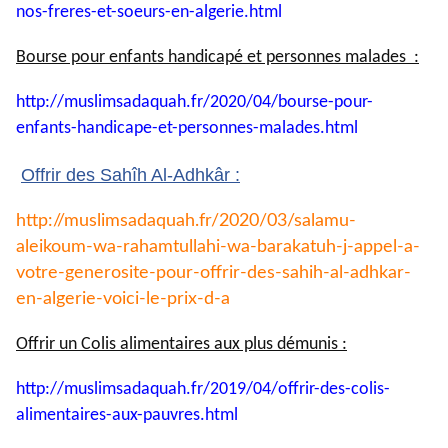
nos-
freres-et-soeurs-en-algerie.
html
Bourse pour enfants handicapé et personnes malades :
http://muslimsadaquah.fr/2020/
04/bourse-pour-
enfants-
handicape-et-personnes-
malades.html
Offrir des Sahîh Al-Adhkâr :
http://muslimsadaquah.fr/2020/
03/salamu-
aleikoum-wa-
rahamtullahi-wa-barakatuh-j-
appel-a-
votre-generosite-pour-
offrir-des-sahih-al-adhkar-
en-
algerie-voici-le-prix-d-a
Offrir un Colis alimentaires aux plus démunis :
http://muslimsadaquah.fr/2019/
04/offrir-des-colis-
alimentaires-aux-pauvres.html