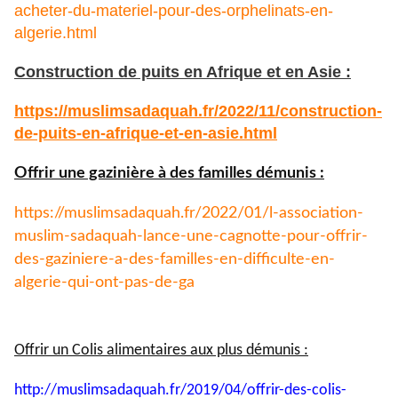
acheter-du-materiel-pour-des-orphelinats-en-
algerie.html
Construction de puits en Afrique et en Asie :
https://muslimsadaquah.fr/
2022/11/construction-
de-puits-
en-afrique-et-en-asie.html
Offrir une gazinière à des familles démunis :
https://muslimsadaquah.fr/
2022/01/l-association-
muslim-
sadaquah-lance-une-cagnotte-
pour-offrir-
des-gaziniere-a-
des-familles-en-difficulte-en-
algerie-qui-ont-pas-de-ga
Offrir un Colis alimentaires aux plus démunis :
http://muslimsadaquah.fr/2019/
04/offrir-des-colis-