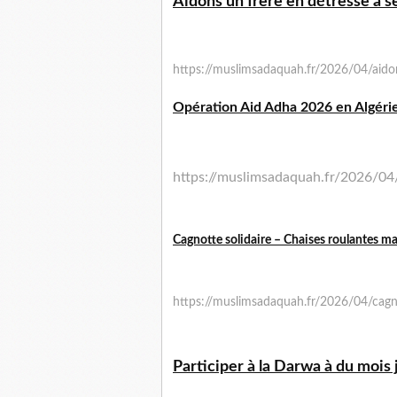
Aidons un frère en détresse à 
https://muslimsadaquah.fr/2026/04/aido
Opération Aid Adha 2026 en Algérie
https://muslimsadaquah.fr/2026/04
Cagnotte solidaire – Chaises roulantes m
https://muslimsadaquah.fr/2026/04/cagno
Participer à la Darwa à du mois 