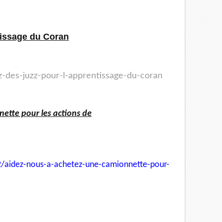
tissage du Coran
ez-des-juzz-pour-l-apprentissage-du-coran
ette pour les actions de
/aidez-nous-a-achetez-une-
camionnette-pour-