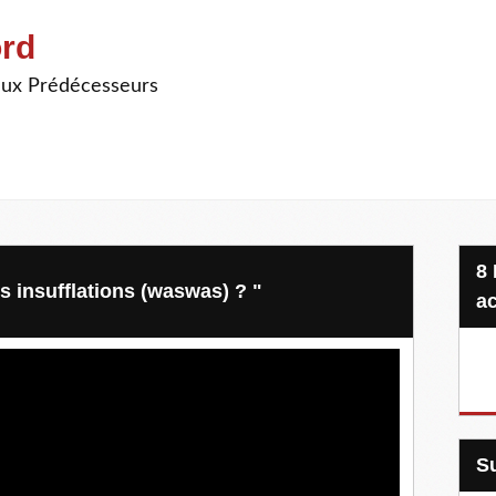
ord
ieux Prédécesseurs
8 Projets, 20 €, une seule
es insufflations (waswas) ? "
ac