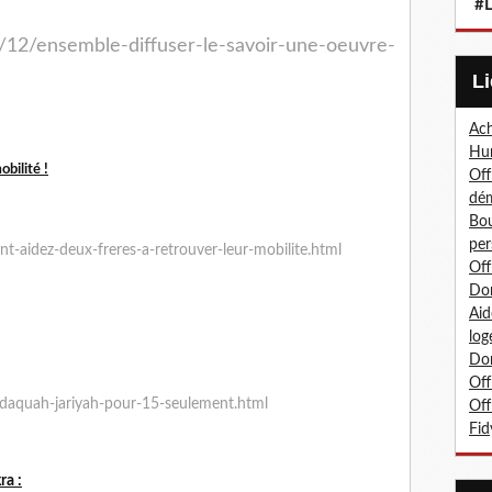
#L
/12/ensemble-diffuser-le-savoir-une-oeuvre-
Ach
Hum
bilité !
Off
dé
Bou
per
t-aidez-deux-freres-a-retrouver-leur-mobilite.html
Off
Don
Aid
;
log
Don
Off
daquah-jariyah-pour-15-seulement.html
Off
Fid
ra :