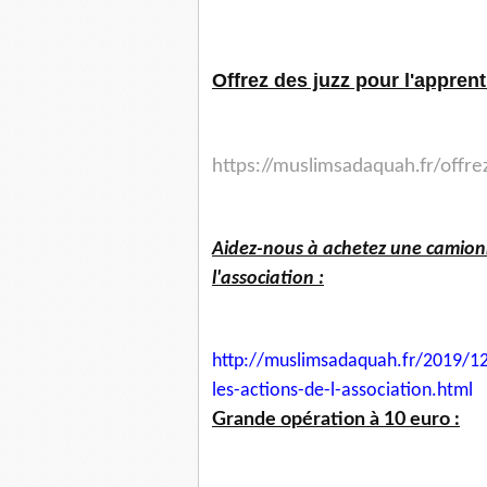
Offrez des juzz pour l'appren
https://muslimsadaquah.fr/offr
Aidez-nous à achetez une camionn
l'association :
http://muslimsadaquah.fr/2019/
12
les-actions-
de-l-association.html
Grande opération à 10 euro :