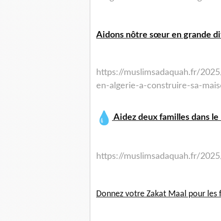
Aidons nôtre sœur en grande dif
https://muslimsadaquah.fr/2025
en-algerie-a-construire-sa-mais
Aidez deux familles dans le 
https://muslimsadaquah.fr/2025
Donnez votre Zakat Maal pour les 