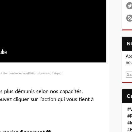
Abo
nou
E
m
a
s plus démunis selon nos capacités.
i
vez cliquer sur l’action qui vous tient à
l
#V
#R
#I
#