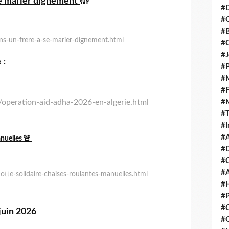
se marier dignement
🤲
#D
#C
#
ns-un-frere-a-se-marier-dignement.html
#
#J
 :
#P
#M
#
#
/operation-aid-adha-2026-en-alge
rie.html
#
#I
#A
anuelles 🚨
#D
#
#A
tte-solidaire-chaises-roulantes-manuelles.html
#H
#P
#C
juin 2026
#Q