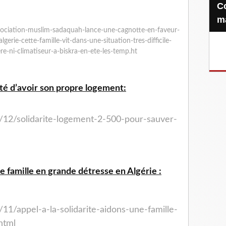
Confiez-nous votre Zakat-al-
m
sociation-muslim-sadaquah-lance-une-cagnotte-en-faveur-
gerie-cette-famille-vit-dans-une-situation-tres-difficile-
ere-ni-climatiseur-a-biskra-en-ete-les-temp.ht
lité d’avoir son propre logement:
/12/solidarite-logement-2-500-pour-sauver-
ne famille en grande détresse en Algérie :
11/appel-a-la-solidarite-aidons-une-famille-
html