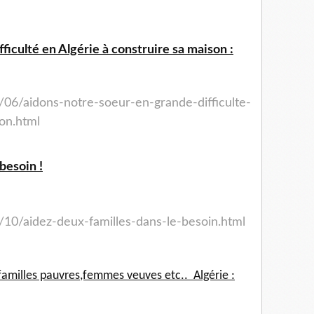
ficulté en Algérie à construire sa maison :
/06/aidons-notre-soeur-en-grande-difficulte-
on.html
besoin !
/10/aidez-deux-familles-dans-le-besoin.html
familles pauvres,femmes veuves etc.. Algérie :