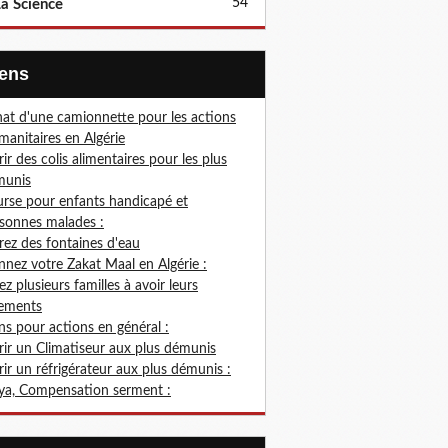
54
a Science
Liens
at d'une camionnette pour les actions
anitaires en Algérie
rir des colis alimentaires pour les plus
munis
rse pour enfants handicapé et
sonnes malades :
rez des fontaines d'eau
nez votre Zakat Maal en Algérie :
ez plusieurs familles à avoir leurs
ements
s pour actions en général :
rir un Climatiseur aux plus démunis
rir un réfrigérateur aux plus démunis :
ya, Compensation serment :