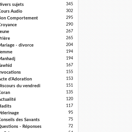
345
ivers sujets
302
ours Audio
295
Bon Comportement
290
Croyance
267
eune
265
rière
204
ariage - divorce
194
Femme
194
Manhadj
167
Tawhid
155
nvocations
153
cte d'Adoration
151
iscours du vendredi
135
Coran
120
ctualité
117
adits
95
èlerinage
75
onseils des Savants
72
uestions - Réponses