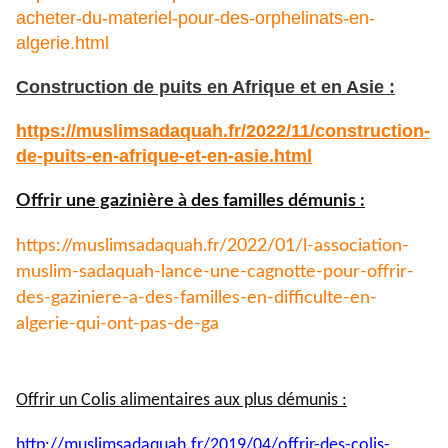
acheter-du-materiel-pour-des-orphelinats-en-
algerie.html
Construction de puits en Afrique et en Asie :
https://muslimsadaquah.fr/
2022/11/construction-
de-puits-
en-afrique-et-en-asie.html
Offrir une gazinière à des familles démunis :
https://muslimsadaquah.fr/
2022/01/l-association-
muslim-
sadaquah-lance-une-cagnotte-
pour-offrir-
des-gaziniere-a-
des-familles-en-difficulte-en-
algerie-qui-ont-pas-de-ga
Offrir un Colis alimentaires aux plus démunis :
http://muslimsadaquah.fr/2019/
04/offrir-des-colis-