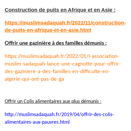
Construction de puits en Afrique et en Asie :
https://muslimsadaquah.fr/
2022/11/construction-
de-puits-
en-afrique-et-en-asie.html
Offrir une gazinière à des familles démunis :
https://muslimsadaquah.fr/
2022/01/l-association-
muslim-
sadaquah-lance-une-cagnotte-
pour-offrir-
des-gaziniere-a-
des-familles-en-difficulte-en-
algerie-qui-ont-pas-de-ga
Offrir un Colis alimentaires aux plus démunis :
http://muslimsadaquah.fr/2019/
04/offrir-des-colis-
alimentaires-aux-pauvres.html