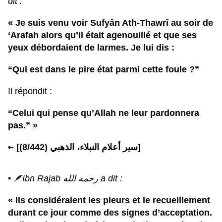
dit :
« Je suis venu voir Sufyân Ath-Thawrî au soir de
‘Arafah alors qu’il était agenouillé et que ses
yeux débordaient de larmes. Je lui dis :
“Qui est dans le pire état parmi cette foule ?”
Il répondit :
“Celui qui pense qu’Allah ne leur pardonnera
pas.” »
•- [سير أعلام النبلاء، الذهبي (8/442)]
▪︎
🪶
Ibn Rajab رحمه الله a dit :
« Ils considéraient les pleurs et le recueillement
durant ce jour comme des signes d’acceptation.