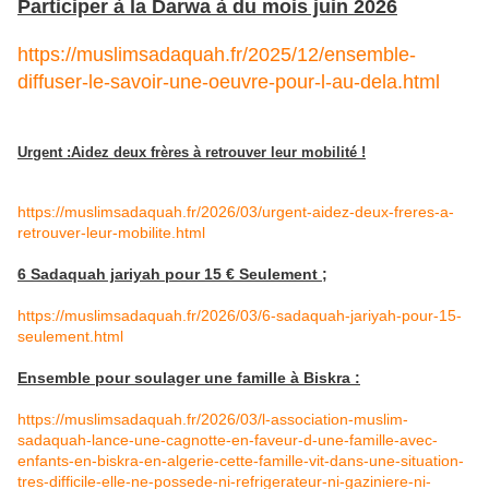
Participer à la Darwa à du mois juin 2026
https://muslimsadaquah.fr/2025/12/ensemble-
diffuser-le-savoir-une-oeuvre-pour-l-au-dela.html
Urgent :Aidez deux frères à retrouver leur mobilité !
https://muslimsadaquah.fr/2026/03/urgent-aidez-deux-freres-a-
retrouver-leur-mobilite.html
6 Sadaquah jariyah pour 15 € Seulement ;
https://muslimsadaquah.fr/2026/03/6-sadaquah-jariyah-pour-15-
seulement.html
Ensemble pour soulager une famille à Biskra :
https://muslimsadaquah.fr/2026/03/l-association-muslim-
sadaquah-lance-une-cagnotte-en-faveur-d-une-famille-avec-
enfants-en-biskra-en-algerie-cette-famille-vit-dans-une-situation-
tres-difficile-elle-ne-possede-ni-refrigerateur-ni-gaziniere-ni-