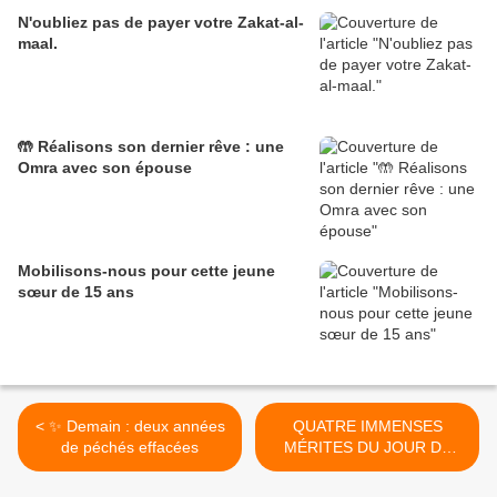
N'oubliez pas de payer votre Zakat-al-
maal.
🤲 Réalisons son dernier rêve : une
Omra avec son épouse
Mobilisons-nous pour cette jeune
sœur de 15 ans
< ✨ Demain : deux années
QUATRE IMMENSES
de péchés effacées
MÉRITES DU JOUR DE
'ARAFAH..⁉️ >