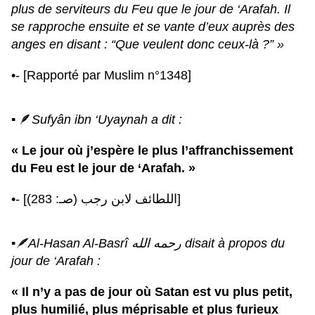
plus de serviteurs du Feu que le jour de ‘Arafah. Il
se rapproche ensuite et se vante d’eux auprès des
anges en disant : “Que veulent donc ceux-là ?” »
•- [Rapporté par Muslim n°1348]
▪︎
🪶
Sufyân ibn ‘Uyaynah a dit :
« Le jour où j’espère le plus l’affranchissement
du Feu est le jour de ‘Arafah. »
•- [اللطائف لابن رجب (صـ: 283)]
▪︎
🪶
Al-Hasan Al-Basrî رحمه الله disait à propos du
jour de ‘Arafah :
« Il n’y a pas de jour où Satan est vu plus petit,
plus humilié, plus méprisable et plus furieux