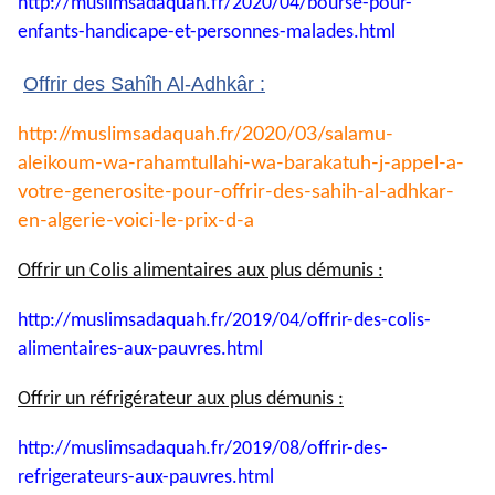
http://muslimsadaquah.fr/2020/
04/bourse-pour-
enfants-
handicape-et-personnes-
malades.html
Offrir des Sahîh Al-Adhkâr :
http://muslimsadaquah.fr/2020/
03/salamu-
aleikoum-wa-
rahamtullahi-wa-barakatuh-j-
appel-a-
votre-generosite-pour-
offrir-des-sahih-al-adhkar-
en-
algerie-voici-le-prix-d-a
Offrir un Colis alimentaires aux plus démunis :
http://muslimsadaquah.fr/2019/
04/offrir-des-colis-
alimentaires-aux-pauvres.html
Offrir un réfrigérateur aux plus démunis :
http://muslimsadaquah.fr/2019/
08/offrir-des-
refrigerateurs-
aux-pauvres.html