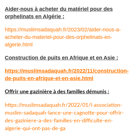
Aider-nous à acheter du matériel pour des
orphelinats en Algérie :
https://muslimsadaquah.fr/2023/02/aider-nous-a-
acheter-du-materiel-pour-des-orphelinats-en-
algerie.html
Construction de puits en Afrique et en Asie :
https://muslimsadaquah.fr/
2022/11/construction-
de-puits-
en-afrique-et-en-asie.html
Offrir une gazinière à des familles démunis :
https://muslimsadaquah.fr/
2022/01/l-association-
muslim-
sadaquah-lance-une-cagnotte-
pour-offrir-
des-gaziniere-a-
des-familles-en-difficulte-en-
algerie-qui-ont-pas-de-ga