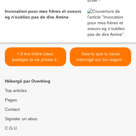
Invocation pour mes frères et soeurs
eg n'oubliez pas de dire Amine
< ô ma chère sœur,
Sais-tu que tu seras
partager la vie privée du
interrogé sur ton argent :
foyer, cela n'est pas permis
comment tu l'as gagné et
dépensé ? >
Hébergé par Overblog
Top articles
Pages
Contact
Signaler un abus
C.G.U.