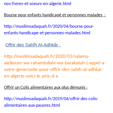
nos-
freres-et-soeurs-en-algerie.
html
Bourse pour enfants handicapé et personnes malades :
http://muslimsadaquah.fr/2020/
04/bourse-pour-
enfants-
handicape-et-personnes-
malades.html
Offrir des Sahîh Al-Adhkâr :
http://muslimsadaquah.fr/2020/
03/salamu-
aleikoum-wa-
rahamtullahi-wa-barakatuh-j-
appel-a-
votre-generosite-pour-
offrir-des-sahih-al-adhkar-
en-
algerie-voici-le-prix-d-a
Offrir un Colis alimentaires aux plus démunis :
http://muslimsadaquah.fr/2019/
04/offrir-des-colis-
alimentaires-aux-pauvres.html