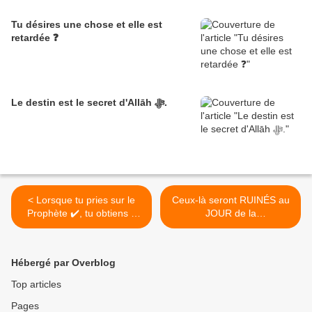
Tu désires une chose et elle est
retardée ❓
Le destin est le secret d'Allāh ﷻ.
< Lorsque tu pries sur le
Ceux-là seront RUINÉS au
Prophète ✔️, tu obtiens 3
JOUR de la
bénéfices...⁉️
RÉSURRECTION >
Hébergé par Overblog
Top articles
Pages