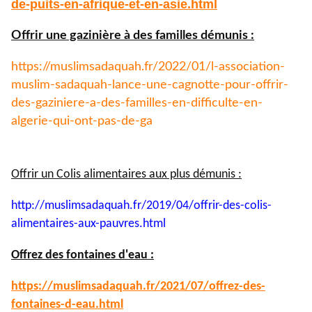
de-puits-
en-afrique-et-en-asie.html
Offrir une gazinière à des familles démunis :
https://muslimsadaquah.fr/
2022/01/l-association-
muslim-
sadaquah-lance-une-cagnotte-
pour-offrir-
des-gaziniere-a-
des-familles-en-difficulte-en-
algerie-qui-ont-pas-de-ga
Offrir un Colis alimentaires aux plus démunis :
http://muslimsadaquah.fr/2019/
04/offrir-des-colis-
alimentaires-aux-pauvres.html
Offrez des fontaines d'eau :
https://muslimsadaquah.fr/
2021/07/offrez-des-
fontaines-
d-eau.html