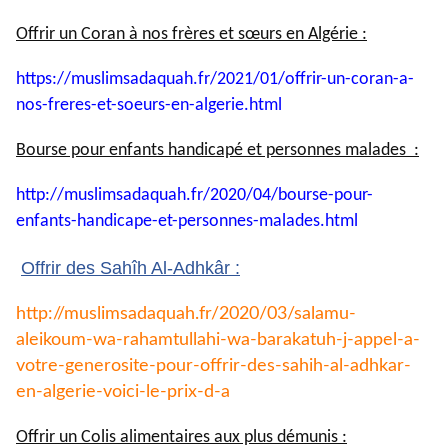
Offrir un Coran à nos frères et sœurs en Algérie :
https://muslimsadaquah.fr/
2021/01/offrir-un-coran-a-
nos-
freres-et-soeurs-en-algerie.
html
Bourse pour enfants handicapé et personnes malades :
http://muslimsadaquah.fr/2020/
04/bourse-pour-
enfants-
handicape-et-personnes-
malades.html
Offrir des Sahîh Al-Adhkâr :
http://muslimsadaquah.fr/2020/
03/salamu-
aleikoum-wa-
rahamtullahi-wa-barakatuh-j-
appel-a-
votre-generosite-pour-
offrir-des-sahih-al-adhkar-
en-
algerie-voici-le-prix-d-a
Offrir un Colis alimentaires aux plus démunis :