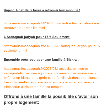
Urgent :Aidez deux frères à retrouver leur mobilité !
https://muslimsadaquah.fr/2026/03/urgent-aidez-deux-freres-a-
retrouver-leur-mobilite.html
6 Sadaquah jariyah pour 15 € Seulement ;
https://muslimsadaquah.fr/2026/03/6-sadaquah-jariyah-pour-15-
seulement.html
Ensemble pour soulager une famille à Biskra :
https://muslimsadaquah.fr/2026/03/l-association-muslim-
sadaquah-lance-une-cagnotte-en-faveur-d-une-famille-avec-
enfants-en-biskra-en-algerie-cette-famille-vit-dans-une-situation-
tres-difficile-elle-ne-possede-ni-refrigerateur-ni-gaziniere-ni-
climatiseur-a-biskra-en-ete-les-temp.ht
Offrons à une famille la possibilité d’avoir son
propre logement: