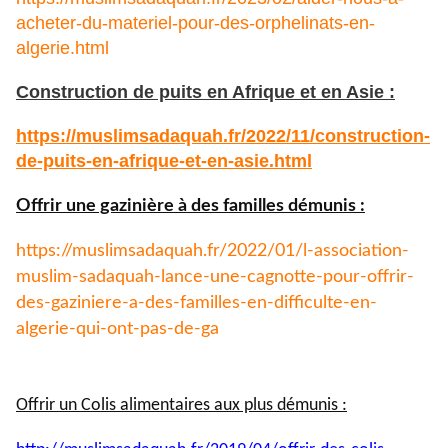
acheter-du-materiel-pour-des-orphelinats-en-
algerie.html
Construction de puits en Afrique et en Asie :
https://muslimsadaquah.fr/
2022/11/construction-
de-puits-
en-afrique-et-en-asie.html
Offrir une gazinière à des familles démunis :
https://muslimsadaquah.fr/
2022/01/l-association-
muslim-
sadaquah-lance-une-cagnotte-
pour-offrir-
des-gaziniere-a-
des-familles-en-difficulte-en-
algerie-qui-ont-pas-de-ga
Offrir un Colis alimentaires aux plus démunis :