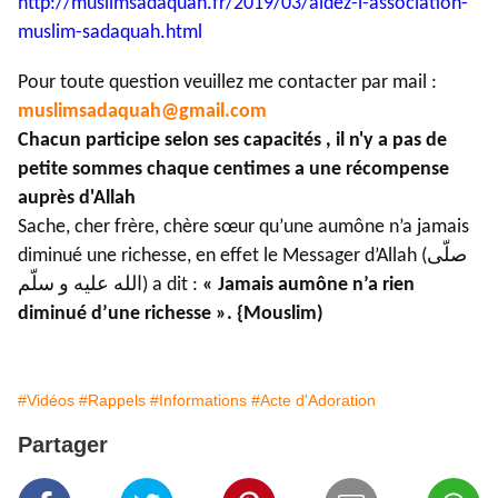
http://muslimsadaquah.fr/2019/
03/aidez-l-association-
muslim-
sadaquah.html
Pour toute question veuillez me contacter par mail :
muslimsadaquah@gmail.com
Chacun participe selon ses capacités , il n'y a pas de
petite sommes chaque centimes a une récompense
auprès d'Allah
Sache, cher frère, chère sœur qu’une aumône n’a jamais
diminué une richesse, en effet le Messager d’Allah (صلّى
الله عليه و سلّم) a dit :
« Jamais aumône n’a rien
diminué d’une richesse ». {Mouslim)
#Vidéos
#Rappels
#Informations
#Acte d'Adoration
Partager