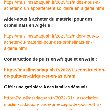
https://muslimsadaquah.fr/2023/01/aidez-nous-a-
acheter-d-un-appartement-solidaire-en-algerie.html
Aider-nous à acheter du matériel pour des
orphelinats en Algérie :
https://muslimsadaquah.fr/2023/02/aider-nous-a-
acheter-du-materiel-pour-des-orphelinats-en-
algerie.html
Construction de puits en Afrique et en Asie :
https://muslimsadaquah.fr/
2022/11/construction-
de-puits-
en-afrique-et-en-asie.html
Offrir une gazinière à des familles démunis :
https://muslimsadaquah.fr/
2022/01/l-association-
muslim-
sadaquah-lance-une-cagnotte-
pour-offrir-