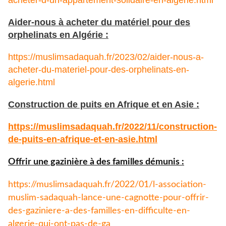
Aider-nous à acheter du matériel pour des
orphelinats en Algérie :
https://muslimsadaquah.fr/2023/02/aider-nous-a-
acheter-du-materiel-pour-des-orphelinats-en-
algerie.html
Construction de puits en Afrique et en Asie :
https://muslimsadaquah.fr/
2022/11/construction-
de-puits-
en-afrique-et-en-asie.html
Offrir une gazinière à des familles démunis :
https://muslimsadaquah.fr/
2022/01/l-association-
muslim-
sadaquah-lance-une-cagnotte-
pour-offrir-
des-gaziniere-a-
des-familles-en-difficulte-en-
algerie-qui-ont-pas-de-ga