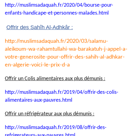
http://muslimsadaquah.fr/2020/
04/bourse-pour-
enfants-
handicape-et-personnes-
malades.html
Offrir des Sahîh Al-Adhkâr :
http://muslimsadaquah.fr/2020/
03/salamu-
aleikoum-wa-
rahamtullahi-wa-barakatuh-j-
appel-a-
votre-generosite-pour-
offrir-des-sahih-al-adhkar-
en-
algerie-voici-le-prix-d-a
Offrir un Colis alimentaires aux plus démunis :
http://muslimsadaquah.fr/2019/
04/offrir-des-colis-
alimentaires-aux-pauvres.html
Offrir un réfrigérateur aux plus démunis :
http://muslimsadaquah.fr/2019/
08/offrir-des-
refrigerateurs-
aux-pauvres.html