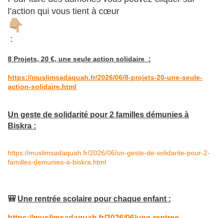
l’action qui vous tient à cœur
:
8 Projets, 20 €, une seule action solidaire :
https://muslimsadaquah.fr/2026/06/8-projets-20-une-seule-
action-solidaire.html
Un geste de solidarité pour 2 familles démunies à
Biskra :
https://muslimsadaquah.fr/2026/06/un-geste-de-solidarite-pour-2-
familles-demunies-a-biskra.html
🎒
Une rentrée scolaire pour chaque enfant :
https://muslimsadaquah.fr/2026/06/une-rentree-