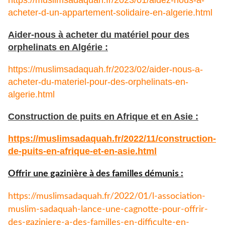
acheter-d-un-appartement-solidaire-en-algerie.html
Aider-nous à acheter du matériel pour des
orphelinats en Algérie :
https://muslimsadaquah.fr/2023/02/aider-nous-a-
acheter-du-materiel-pour-des-orphelinats-en-
algerie.html
Construction de puits en Afrique et en Asie :
https://muslimsadaquah.fr/
2022/11/construction-
de-puits-
en-afrique-et-en-asie.html
Offrir une gazinière à des familles démunis :
https://muslimsadaquah.fr/
2022/01/l-association-
muslim-
sadaquah-lance-une-cagnotte-
pour-offrir-
des-gaziniere-a-
des-familles-en-difficulte-en-