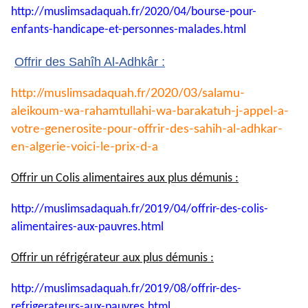
http://muslimsadaquah.fr/2020/
04/bourse-pour-
enfants-
handicape-et-personnes-
malades.html
Offrir des Sahîh Al-Adhkâr :
http://muslimsadaquah.fr/2020/
03/salamu-
aleikoum-wa-
rahamtullahi-wa-barakatuh-j-
appel-a-
votre-generosite-pour-
offrir-des-sahih-al-adhkar-
en-
algerie-voici-le-prix-d-a
Offrir un Colis alimentaires aux plus démunis :
http://muslimsadaquah.fr/2019/
04/offrir-des-colis-
alimentaires-aux-pauvres.html
Offrir un réfrigérateur aux plus démunis :
http://muslimsadaquah.fr/2019/
08/offrir-des-
refrigerateurs-
aux-pauvres.html