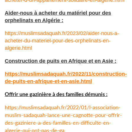
Aider-nous à acheter du matériel pour des
orphelinats en Algérie :
https://muslimsadaquah.fr/2023/02/aider-nous-a-
acheter-du-materiel-pour-des-orphelinats-en-
algerie.html
Construction de puits en Afrique et en Asie :
https://muslimsadaquah.fr/
2022/11/construction-
de-puits-
en-afrique-et-en-asie.html
Offrir une gazinière à des familles démunis :
https://muslimsadaquah.fr/
2022/01/l-association-
muslim-
sadaquah-lance-une-cagnotte-
pour-offrir-
des-gaziniere-a-
des-familles-en-difficulte-en-
algerie-qui-ont-pas-de-ga