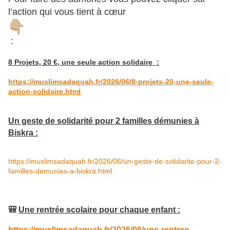
l’action qui vous tient à cœur
:
8 Projets, 20 €, une seule action solidaire :
https://muslimsadaquah.fr/2026/06/8-projets-20-une-seule-
action-solidaire.html
Un geste de solidarité pour 2 familles démunies à
Biskra :
https://muslimsadaquah.fr/2026/06/un-geste-de-solidarite-pour-2-
familles-demunies-a-biskra.html
🎒
Une rentrée scolaire pour chaque enfant :
https://muslimsadaquah.fr/2026/06/une-rentree-