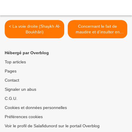
< La voie droite (Shaykh Al-
Concernant le fait de
Boukhâri)
maudire et d’insulter en
accomplissant le hadj et les
jugements qui en résultent
>
Hébergé par Overblog
Top articles
Pages
Contact
Signaler un abus
C.G.U.
Cookies et données personnelles
Préférences cookies
Voir le profil de Salafidunord sur le portail Overblog