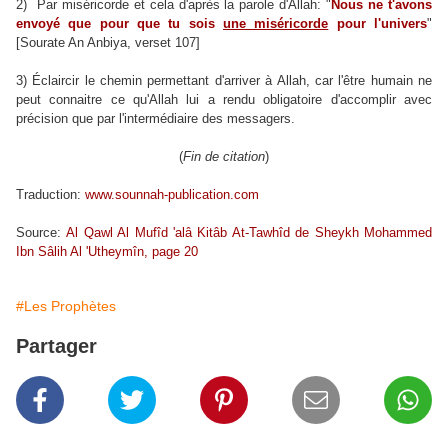
2) Par miséricorde et cela d'après la parole d'Allah: "
Nous ne t'avons
envoyé que pour que tu sois
une miséricorde
pour l'univers
"
[Sourate An Anbiya, verset 107]
3) Éclaircir le chemin permettant d'arriver à Allah, car l'être humain ne
peut connaitre ce qu'Allah lui a rendu obligatoire d'accomplir avec
précision que par l'intermédiaire des messagers.
(
Fin de citation
)
Traduction:
www.sounnah-publication.com
Source:
Al Qawl Al Mufîd 'alâ Kitâb At-Tawhîd de Sheykh Mohammed
Ibn Sâlih Al 'Utheymîn, page 20
#Les Prophètes
Partager