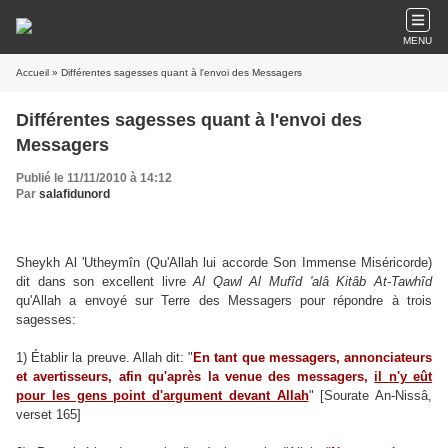
MENU
Accueil
» Différentes sagesses quant à l'envoi des Messagers
Différentes sagesses quant à l'envoi des
Messagers
Publié le 11/11/2010 à 14:12
Par
salafidunord
Sheykh Al 'Utheymîn (Qu'Allah lui accorde Son Immense Miséricorde)
dit dans son excellent livre
Al Qawl Al Mufîd 'alâ Kitâb At-Tawhîd
qu'Allah a envoyé sur Terre des Messagers pour répondre à trois
sagesses:
1) Établir la preuve. Allah dit: "
En tant que messagers, annonciateurs
et avertisseurs, afin qu'après la venue des messagers,
il n'y eût
pour les gens point d'argument devant Allah
" [Sourate An-Nissâ,
verset 165]