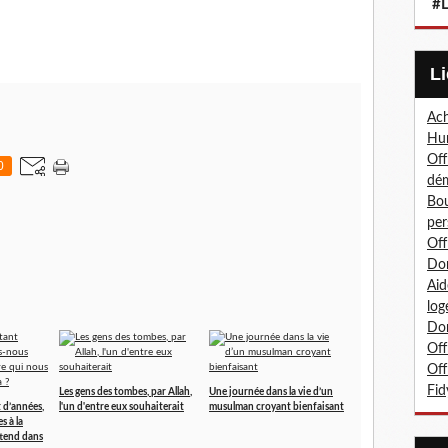
#L
Ach
Hum
Off
0
dé
Bou
per
Off
Don
Aid
log
Don
Off
Off
Fid
Les gens des tombes, par Allah,
Une journée dans la vie d’un
 d’années,
l'un d'entre eux souhaiterait
musulman croyant bienfaisant
s à la
tend dans