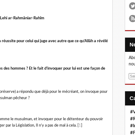
Lehi ar-Rahmâniar-Rahîm
la réussite pour celui qui juge avec autre que ce qu’Allâh a révélé
Abo
nou
ites des hommes ? Et le fait d’invoquer pour lui est une façon de
E
m
a
e préserve) a répondu que déjà pour le mécréant, on invoque pour
i
 musulman pêcheur ?
l
#V
#R
comme le musulman, et invoquer pour le détenteur du pouvoir
er par la Législation, Il n’y a pas de mal à cela. [
1
]
#I
#