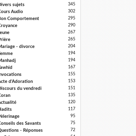
345
ivers sujets
302
ours Audio
295
Bon Comportement
290
Croyance
267
eune
265
rière
204
ariage - divorce
194
Femme
194
Manhadj
167
Tawhid
155
nvocations
153
cte d'Adoration
151
iscours du vendredi
135
Coran
120
ctualité
117
adits
95
èlerinage
75
onseils des Savants
72
uestions - Réponses