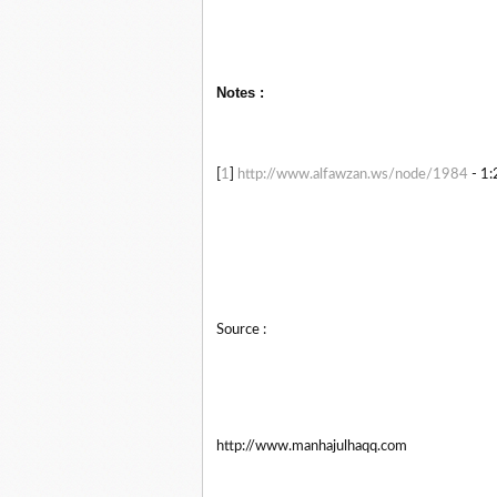
Notes :
[
1
]
http://www.alfawzan.ws/node/1984
- 1:
Source :
http://www.manhajulhaqq.com