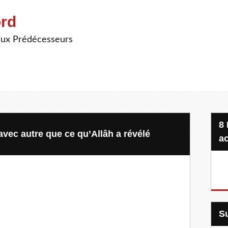
ord
ieux Prédécesseurs
8 Projets, 20 €, une seule
avec autre que ce qu’Allâh a révélé
ac