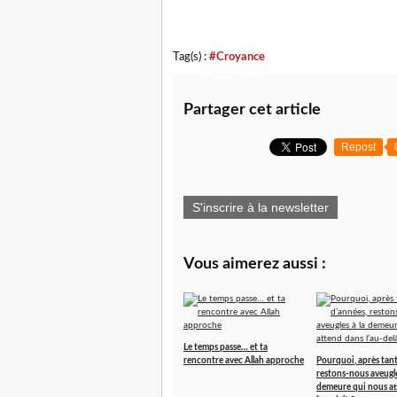
Tag(s) :
#Croyance
Partager cet article
Repost
S'inscrire à la newsletter
Vous aimerez aussi :
Le temps passe… et ta
rencontre avec Allah approche
Pourquoi, après tant
restons-nous aveugle
demeure qui nous at