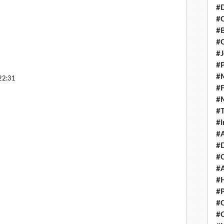
#D
#C
#
#
#J
#P
#M
22:31
#
#
#
#I
#A
#D
#
#A
#H
#P
#C
#Q