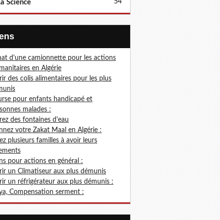
54
a Science
Liens
at d'une camionnette pour les actions
anitaires en Algérie
rir des colis alimentaires pour les plus
munis
rse pour enfants handicapé et
sonnes malades :
rez des fontaines d'eau
nez votre Zakat Maal en Algérie :
ez plusieurs familles à avoir leurs
ements
s pour actions en général :
rir un Climatiseur aux plus démunis
rir un réfrigérateur aux plus démunis :
ya, Compensation serment :