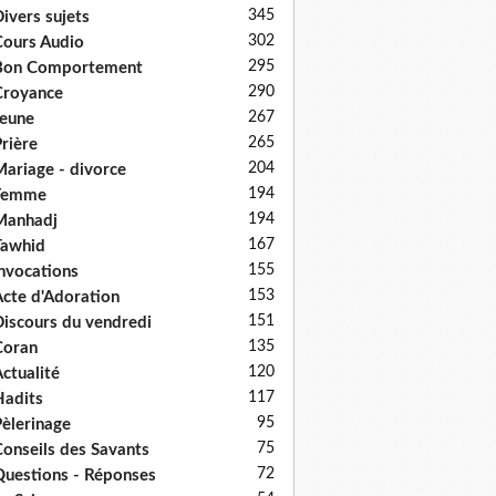
345
ivers sujets
302
ours Audio
295
Bon Comportement
290
Croyance
267
eune
265
rière
204
ariage - divorce
194
Femme
194
Manhadj
167
Tawhid
155
nvocations
153
cte d'Adoration
151
iscours du vendredi
135
Coran
120
ctualité
117
adits
95
èlerinage
75
onseils des Savants
72
uestions - Réponses