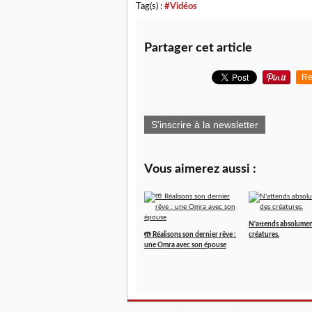
Tag(s) :
#Vidéos
Partager cet article
Re
S'inscrire à la newsletter
Vous aimerez aussi :
N'attends absolumen
🤲 Réalisons son dernier rêve :
créatures.
une Omra avec son épouse