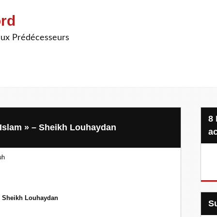
ord
ieux Prédécesseurs
8 Projets, 20 €, une seule
 Islam » – Sheikh Louhaydan
ac
uh
ar Sheikh Louhaydan