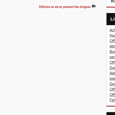
#L
Détruire sa vie en prenant des drogues
Ach
Hum
Off
dé
Bou
per
Off
Don
Aid
log
Don
Off
Off
Fid