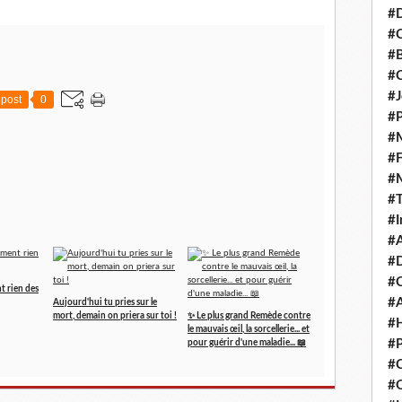
#D
#C
#
#
#J
post
0
#P
#M
#
#
#
#I
#A
#D
#
t rien des
#A
Aujourd'hui tu pries sur le
mort, demain on priera sur toi !
✨ Le plus grand Remède contre
#H
le mauvais œil, la sorcellerie... et
#P
pour guérir d'une maladie... 📖
#C
#Q