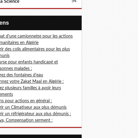
54
a Science
Liens
at d'une camionnette pour les actions
anitaires en Algérie
rir des colis alimentaires pour les plus
munis
rse pour enfants handicapé et
sonnes malades :
rez des fontaines d'eau
nez votre Zakat Maal en Algérie :
ez plusieurs familles à avoir leurs
ements
s pour actions en général :
rir un Climatiseur aux plus démunis
rir un réfrigérateur aux plus démunis :
ya, Compensation serment :